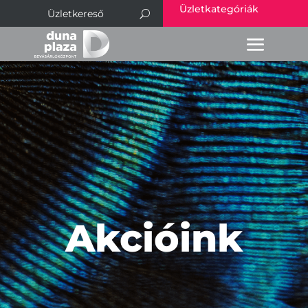
Üzletkategóriák
Akcióink