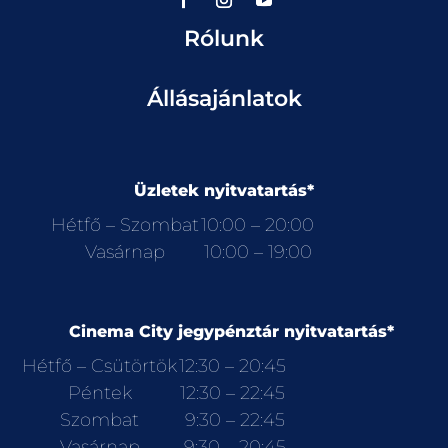
Rólunk
Állásajánlatok
Üzletek nyitvatartás*
Hétfő – Szombat
10:00 – 20:00
Vasárnap
10:00 – 19:00
Cinema City jegypénztár nyitvatartás*
Hétfő – Csütörtök
12:30 – 20:45
Péntek
12:30 – 22:45
Szombat
9:30 – 22:45
Vasárnap
9:30 – 20:45