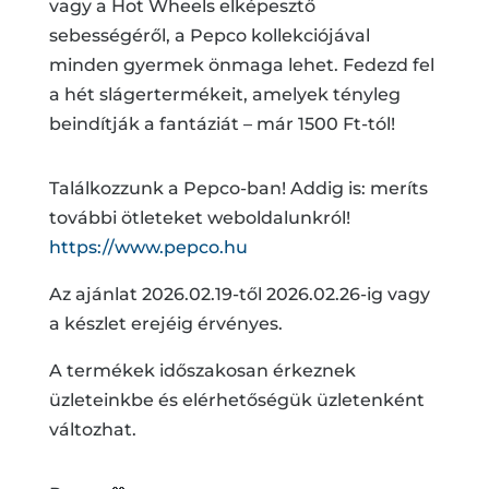
vagy a Hot Wheels elképesztő
sebességéről, a Pepco kollekciójával
minden gyermek önmaga lehet. Fedezd fel
a hét slágertermékeit, amelyek tényleg
beindítják a fantáziát – már 1500 Ft-tól!
Találkozzunk a Pepco-ban! Addig is: meríts
további ötleteket weboldalunkról!
https://www.pepco.hu
Az ajánlat 2026.02.19-től 2026.02.26-ig vagy
a készlet erejéig érvényes.
A termékek időszakosan érkeznek
üzleteinkbe és elérhetőségük üzletenként
változhat.