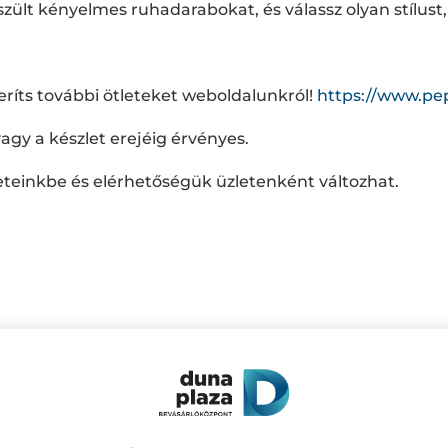
szült kényelmes ruhadarabokat, és válassz olyan stílus
eríts további ötleteket weboldalunkról!
https://www.pe
vagy a készlet erejéig érvényes.
teinkbe és elérhetőségük üzletenként változhat.