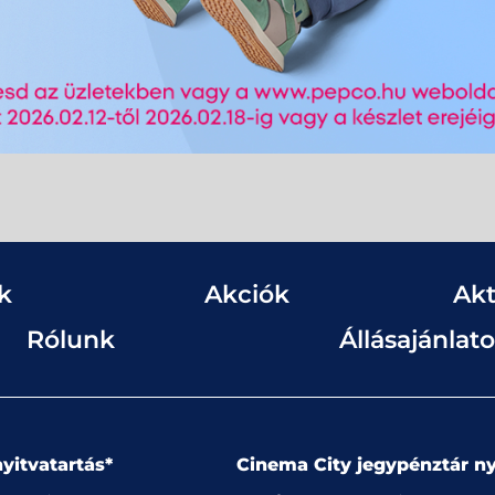
k
Akciók
Akt
Rólunk
Állásajánlat
yitvatartás*
Cinema City jegypénztár ny