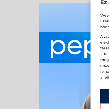
Ez 
Webo
Eze
böng
A „s
ele
társ
2001
megf
orsz
felh
a fe