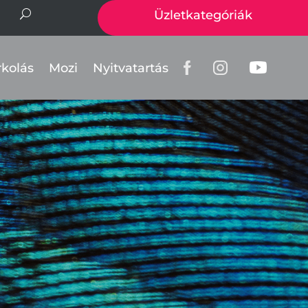
Üzletkategóriák
rkolás
Mozi
Nyitvatartás