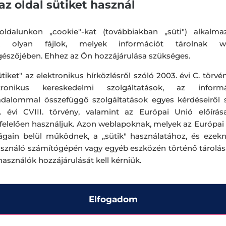
az oldal sütiket használ
ldalunkon „cookie"-kat (továbbiakban „süti") alkalma
k olyan fájlok, melyek információt tárolnak w
észőjében. Ehhez az Ön hozzájárulása szükséges.
ütiket" az elektronikus hírközlésről szóló 2003. évi C. törvén
ktronikus kereskedelmi szolgáltatások, az informá
adalommal összefüggő szolgáltatások egyes kérdéseiről 
. évi CVIII. törvény, valamint az Európai Unió előírás
elelően használjuk. Azon weblapoknak, melyek az Európai
ágain belül működnek, a „sütik" használatához, és ezek
asználó számítógépén vagy egyéb eszközén történő tárolá
lhasználók hozzájárulását kell kérniük.
Elfogadom