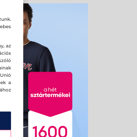
zunk.
ebes
y, az
ciós
szóló
ainak
 Unió
nek a
sához