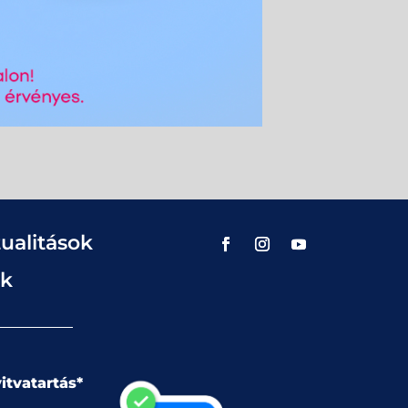
ualitások
ok
itvatartás*