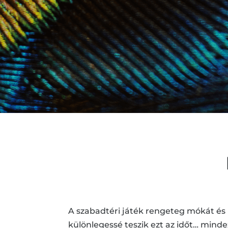
A szabadtéri játék rengeteg mókát és 
különlegessé teszik ezt az időt… min