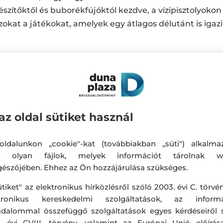
szítőktől és buborékfújóktól kezdve, a vízipisztolyoko
azokat a játékokat, amelyek egy átlagos délutánt is igaz
eríts további ötleteket weboldalunkról!
https://www.pe
 vagy a készlet erejéig érvényes.
az oldal sütiket használ
teinkbe és elérhetőségük üzletenként változhat.
ldalunkon „cookie"-kat (továbbiakban „süti") alkalma
k olyan fájlok, melyek információt tárolnak w
észőjében. Ehhez az Ön hozzájárulása szükséges.
ütiket" az elektronikus hírközlésről szóló 2003. évi C. törvén
ktronikus kereskedelmi szolgáltatások, az informá
adalommal összefüggő szolgáltatások egyes kérdéseiről 
. évi CVIII. törvény, valamint az Európai Unió előírás