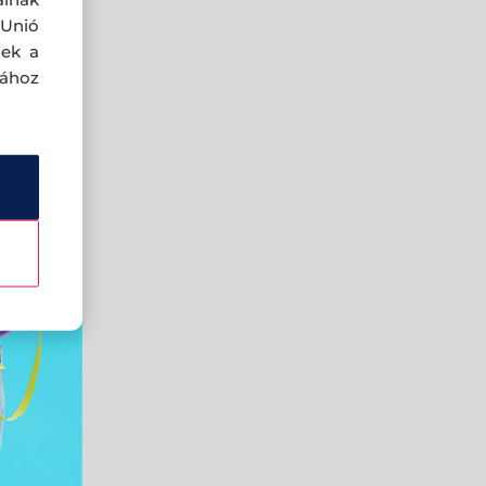
 Unió
nek a
sához