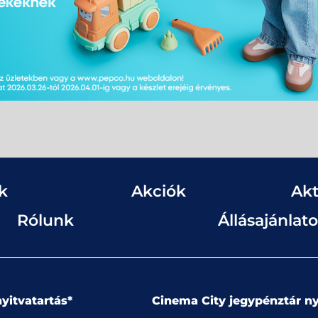
k
Akciók
Akt
Rólunk
Állásajánlat
yitvatartás*
Cinema City jegypénztár ny