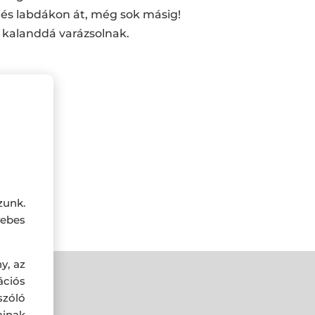
n és labdákon át, még sok másig!
i kalanddá varázsolnak.
pco.hu
zunk.
ebes
y, az
ciós
szóló
ainak