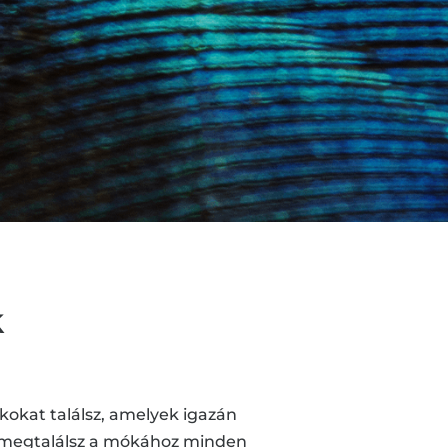
k
kokat találsz, amelyek igazán
t megtalálsz a mókához minden