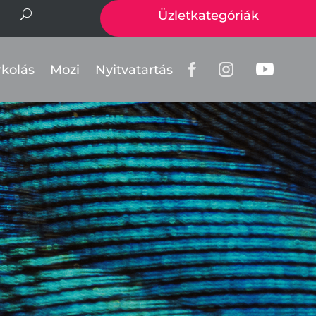
Üzletkategóriák
rkolás
Mozi
Nyitvatartás