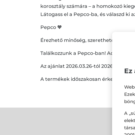
korosztály számára – a homokozó kiegé
Látogass el a Pepco-ba, és válaszd ki 
Pepco 🧡
Érezhető minőség, szerethető áron.
Találkozzunk a Pepco-ban! Addig is: m
Az ajánlat 2026.03.26-tól 2026.04.01-ig
Ez 
A termékek időszakosan érkeznek üzle
Webo
Eze
böng
A „s
ele
társ
2001