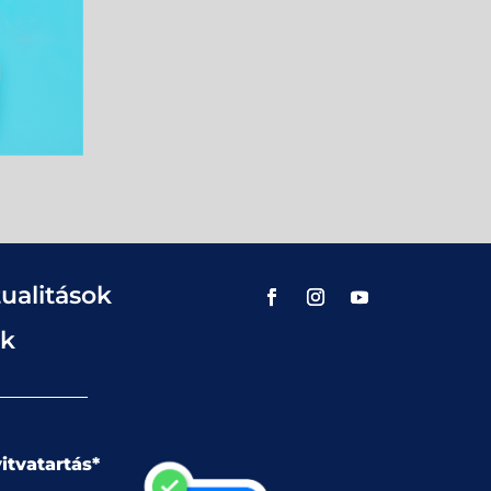
ualitások
ok
itvatartás*