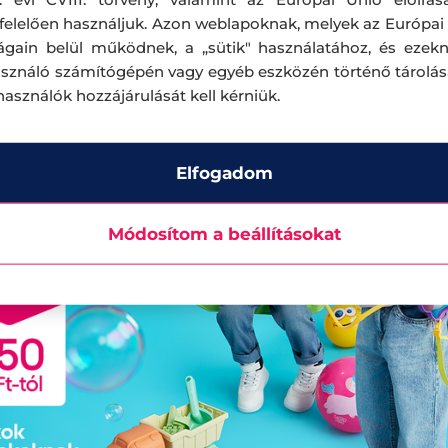
elelően használjuk. Azon weblapoknak, melyek az Európai
ágain belül működnek, a „sütik" használatához, és ezek
asználó számítógépén vagy egyéb eszközén történő tárolá
lhasználók hozzájárulását kell kérniük.
Elfogadom
Módosítom a beállításokat