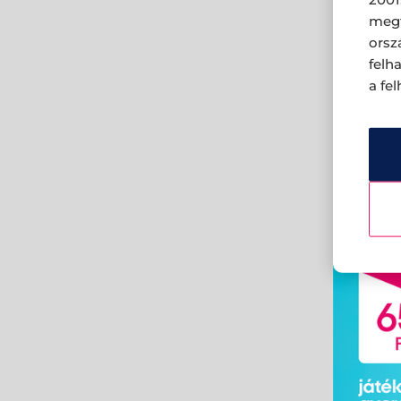
megf
orsz
felh
a fe