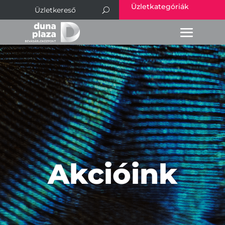
Üzletkategóriák
Akcióink