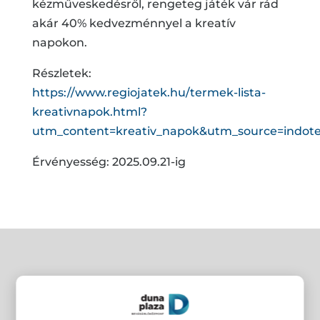
kézműveskedésről, rengeteg játék vár rád
akár 40% kedvezménnyel a kreatív
napokon.
Részletek:
https://www.regiojatek.hu/termek-lista-
kreativnapok.html?
utm_content=kreativ_napok&utm_source=indot
Érvényesség: 2025.09.21-ig