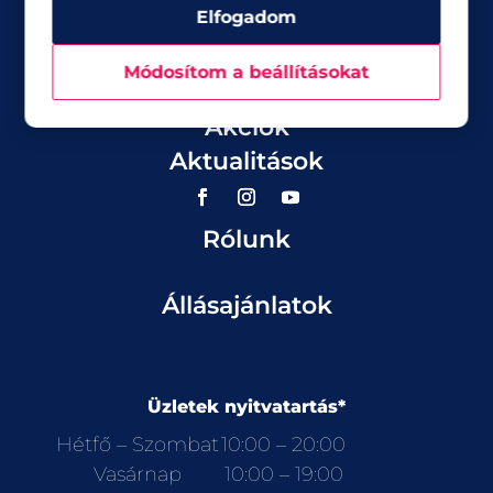
Elfogadom
Módosítom a beállításokat
Üzletek
Akciók
Aktualitások
Rólunk
Állásajánlatok
Üzletek nyitvatartás*
Hétfő – Szombat
10:00 – 20:00
Vasárnap
10:00 – 19:00