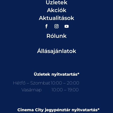
Üzletek
Akciók
Aktualitások
Rólunk
Állásajánlatok
Üzletek nyitvatartás*
Hétfő – Szombat
10:00 – 20:00
Vasárnap
10:00 – 19:00
Cinema City jegypénztár nyitvatartás*