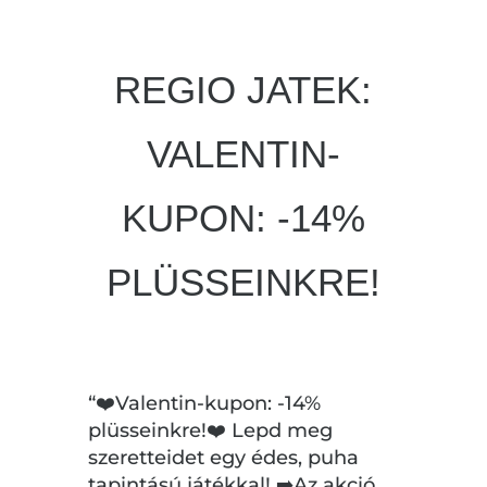
REGIO JATEK:
VALENTIN-
KUPON: -14%
PLÜSSEINKRE!
“❤️Valentin-kupon: -14%
plüsseinkre!❤️ Lepd meg
szeretteidet egy édes, puha
tapintású játékkal! ➡️Az akció