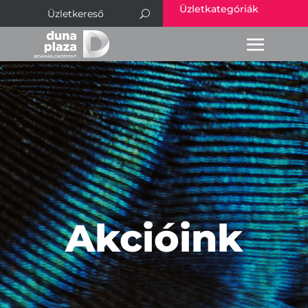
Üzletkategóriák
Akcióink