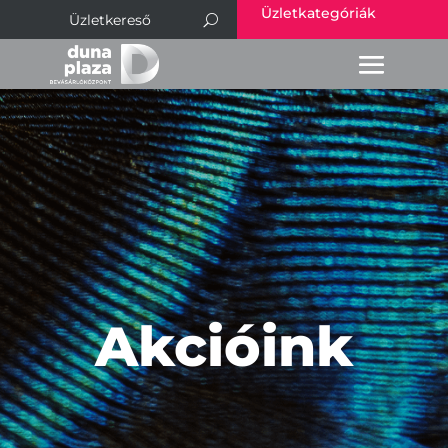
Üzletkategóriák
Akcióink