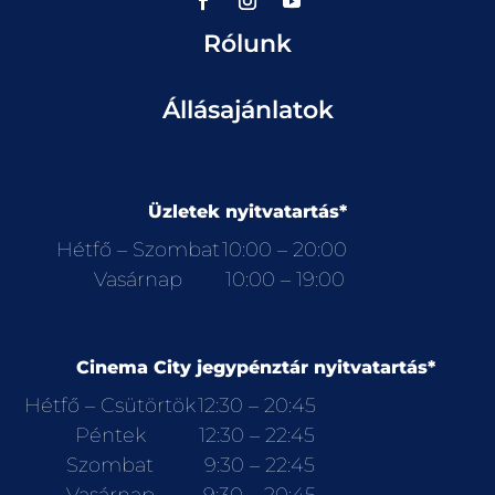
Rólunk
Állásajánlatok
Üzletek nyitvatartás*
Hétfő – Szombat
10:00 – 20:00
Vasárnap
10:00 – 19:00
Cinema City jegypénztár nyitvatartás*
Hétfő – Csütörtök
12:30 – 20:45
Péntek
12:30 – 22:45
Szombat
9:30 – 22:45