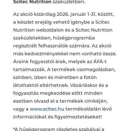
Scitec Nutrition
szaküzletben.
Az akció kizárólag 2026. január 1-31. között,
a készlet erejéig vehető igénybe a Scitec
Nutrition weboldalon és a Scitec Nutrition
szaküzletekben, hűségprogramba
regisztrált felhasználók számára. Az akció
más kedvezményekkel nem vonható össze.
Áraink fogyasztói árak, melyek az ÁFÁ-t
tartalmazzák. A termékek csomagolásban,
színben, ízben és méretben a fotón
látottaktól eltérhetnek. Vásárláskor és a
fogyasztás megkezdése előtt minden
esetben olvasd el a termékek címkéjén,
vagy a
www.scitec.hu
termékoldalán lévő
információkat és figyelmeztetéseket!
*A hűségprogram részletes szabályai a