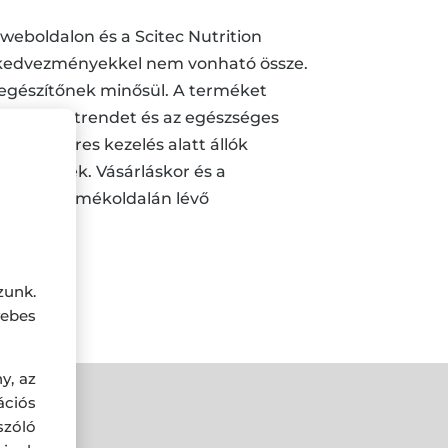
n weboldalon és a Scitec Nutrition
s kedvezményekkel nem vonható össze.
iegészítőnek minősül. A terméket
áltozatos étrendet és az egészséges
gyógyszeres kezelés alatt állók
térhetnek. Vásárláskor és a
tec.hu
termékoldalán lévő
ak.
zunk.
ebes
y, az
ciós
szóló