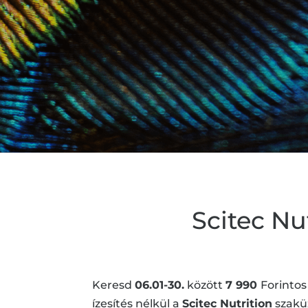
Scitec Nu
Keresd
06.01-30.
között
7 990
Forintos
ízesítés nélkül a
Scitec Nutrition
szakü