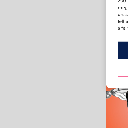
2001
megf
orsz
felh
a fe