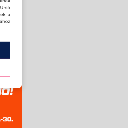
ainak
 Unió
nek a
sához