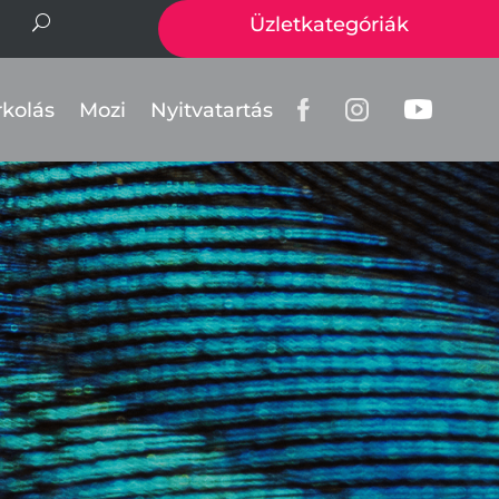
Üzletkategóriák
rkolás
Mozi
Nyitvatartás