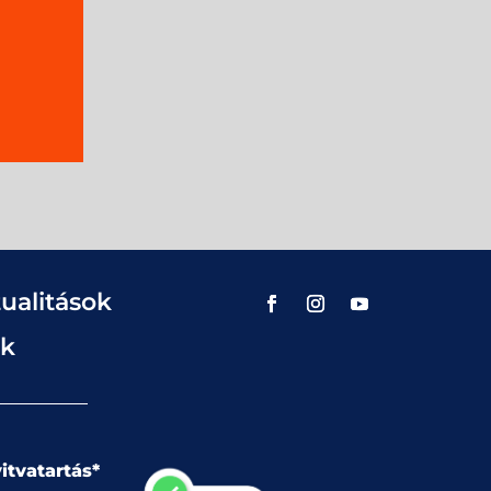
ualitások
ok
itvatartás*