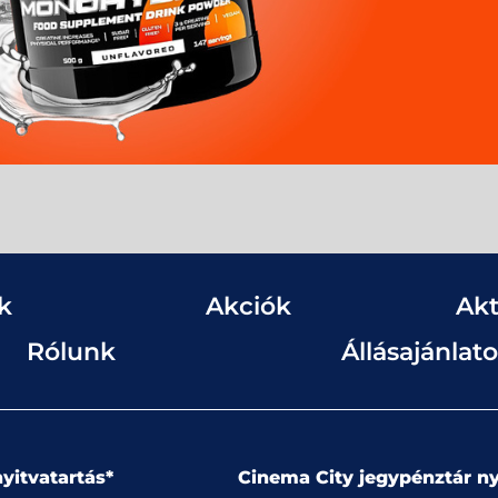
k
Akciók
Akt
Rólunk
Állásajánlat
yitvatartás*
Cinema City jegypénztár ny