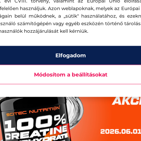
. évi CVIII. törvény, valamint az Európai Unió előírás
elelően használjuk. Azon weblapoknak, melyek az Európai
ágain belül működnek, a „sütik" használatához, és ezek
asználó számítógépén vagy egyéb eszközén történő tárolá
lhasználók hozzájárulását kell kérniük.
Elfogadom
Módosítom a beállításokat