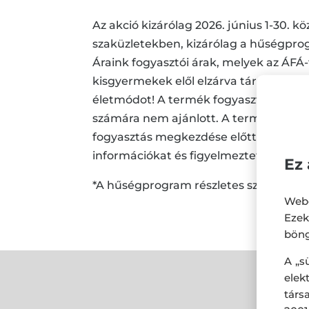
Az akció kizárólag 2026. június 1-30. k
szaküzletekben, kizárólag a hűségpro
Áraink fogyasztói árak, melyek az ÁF
kisgyermekek elől elzárva tárolja! Az 
életmódot! A termék fogyasztása 18 éve
számára nem ajánlott. A termékek csom
fogyasztás megkezdése előtt minden 
információkat és figyelmeztetéseket!
Ez 
*A hűségprogram részletes szabályai 
Webo
Eze
böng
A „s
ele
társ