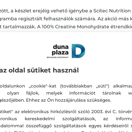
özött, a készlet erejéig vehető igénybe a Scitec Nutritio
gramba regisztrált felhasználók számára. Az akció má
Á-t tartalmazzák. A 100% Creatine Monohydrate étrendk
étrendkiegészítő nem helyettesíti a kiegyensúlyozott, v
s kor alatt, várandós- és szoptató anyáknak, valamint 
agolásban, színben és méretben a fotón látottaktól el
esetben olvasd el a termékek címkéjén vagy a
www.sci
az oldal sütiket használ
a
https://scitec.hu/husegpontok-a4671
oldalon található
ldalunkon „cookie"-kat (továbbiakban „süti") alkalma
k olyan fájlok, melyek információt tárolnak w
észőjében. Ehhez az Ön hozzájárulása szükséges.
ütiket" az elektronikus hírközlésről szóló 2003. évi C. törvén
ktronikus kereskedelmi szolgáltatások, az informá
adalommal összefüggő szolgáltatások egyes kérdéseiről 