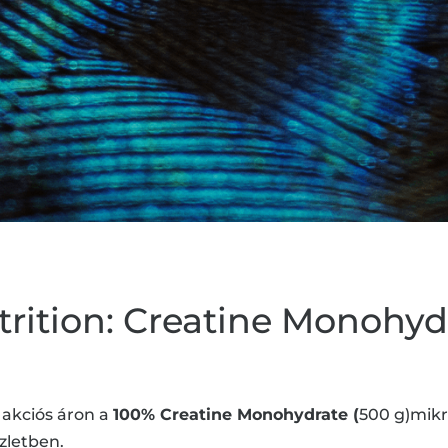
trition: Creatine Monohyd
 akciós áron a
100% Creatine Monohydrate (
500 g)mikr
zletben.