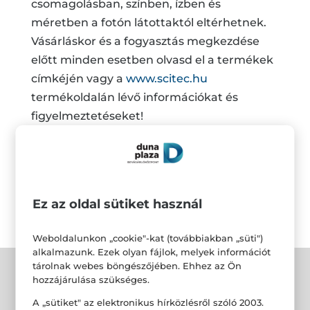
csomagolásban, színben, ízben és
méretben a fotón látottaktól eltérhetnek.
Vásárláskor és a fogyasztás megkezdése
előtt minden esetben olvasd el a termékek
címkéjén vagy a
www.scitec.hu
termékoldalán lévő információkat és
figyelmeztetéseket!
*A hűségprogram részletes szabályai a
https://scitec.hu/husegpontok-a4671
oldalon találhatóak.
Ez az oldal sütiket használ
Weboldalunkon „cookie"-kat (továbbiakban „süti")
alkalmazunk. Ezek olyan fájlok, melyek információt
tárolnak webes böngészőjében. Ehhez az Ön
hozzájárulása szükséges.
A „sütiket" az elektronikus hírközlésről szóló 2003.