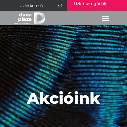
Üzletkategóriák
Akcióink