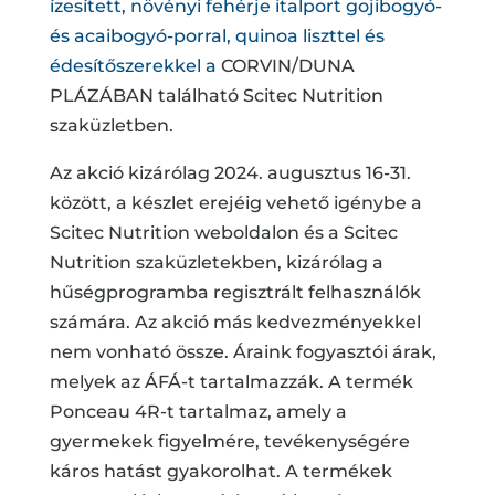
ízesített, növényi fehérje italport gojibogyó-
és acaibogyó-porral, quinoa liszttel és
édesítőszerekkel a
CORVIN/DUNA
PLÁZÁBAN található Scitec Nutrition
szaküzletben.
Az akció kizárólag 2024. augusztus 16-31.
között, a készlet erejéig vehető igénybe a
Scitec Nutrition weboldalon és a Scitec
Nutrition szaküzletekben, kizárólag a
hűségprogramba regisztrált felhasználók
számára. Az akció más kedvezményekkel
nem vonható össze. Áraink fogyasztói árak,
melyek az ÁFÁ-t tartalmazzák. A termék
Ponceau 4R-t tartalmaz, amely a
gyermekek figyelmére, tevékenységére
káros hatást gyakorolhat. A termékek