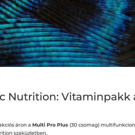
ec Nutrition: Vitaminpakk 
akciós áron a
Multi Pro Plus
(30 csomag) multifunkcion
rition szaküzletben.