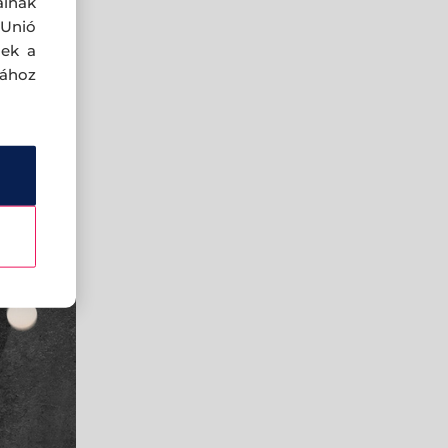
ainak
 Unió
nek a
sához