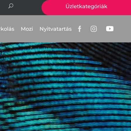
Üzletkategóriák
rkolás
Mozi
Nyitvatartás