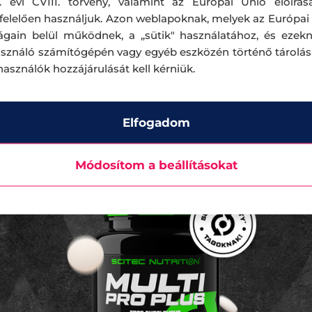
. évi CVIII. törvény, valamint az Európai Unió előírás
elelően használjuk. Azon weblapoknak, melyek az Európai
ágain belül működnek, a „sütik" használatához, és ezek
asználó számítógépén vagy egyéb eszközén történő tárolá
lhasználók hozzájárulását kell kérniük.
Elfogadom
Módosítom a beállításokat