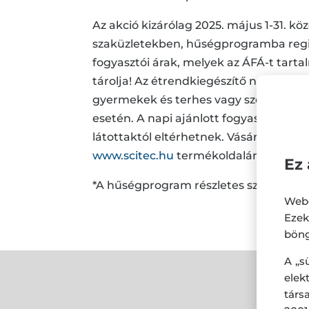
Az akció kizárólag 2025. május 1-31. kö
szaküzletekben, hűségprogramba regis
fogyasztói árak, melyek az ÁFÁ-t tart
tárolja! Az étrendkiegészítő nem helye
gyermekek és terhes vagy szoptató nő
esetén. A napi ajánlott fogyasztási m
látottaktól eltérhetnek. Vásárláskor 
www.scitec.hu
termékoldalán lévő inf
Ez 
*A hűségprogram részletes szabályai 
Webo
Eze
böng
A „s
ele
társ