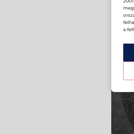
2001
megf
orsz
felh
a fe