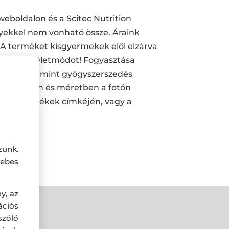
 weboldalon és a Scitec Nutrition
yekkel nem vonható össze. Áraink
. A terméket kisgyermekek elől elzárva
egészséges életmódot! Fogyasztása
gség, valamint gyógyszerszedés
nben, ízben és méretben a fotón
 el a termékek címkéjén, vagy a
ak.
zunk.
ebes
y, az
ciós
szóló