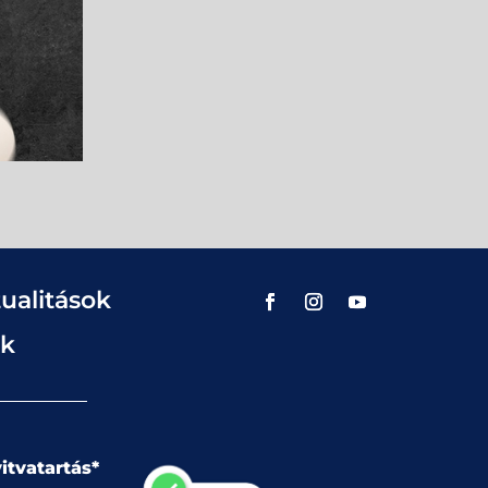
ualitások
ok
itvatartás*