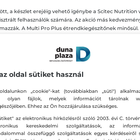
zött, a készlet erejéig vehető igénybe a Scitec Nutrition
ztrált felhasználók számára. Az akció más kedvezmén
almazzák. A Multi Pro Plus étrendkiegészítőnek minősül
ttesíti a kiegyensúlyozott, változatos étrendet és az 
k számára nem ajánlott. Nem ajánlott ismert alapbete
ennyiséget ne lépje túl! A termékek csomagolásban, szí
és a fogyasztás megkezdése előtt minden esetben olvasd
ormációkat és figyelmeztetéseket!
az oldal sütiket használ
a
https://scitec.hu/husegpontok-a4671
oldalon található
ldalunkon „cookie"-kat (továbbiakban „süti") alkalma
k olyan fájlok, melyek információt tárolnak w
észőjében. Ehhez az Ön hozzájárulása szükséges.
ütiket" az elektronikus hírközlésről szóló 2003. évi C. törvén
ktronikus kereskedelmi szolgáltatások, az informá
adalommal összefüggő szolgáltatások egyes kérdéseiről 