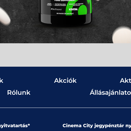
k
Akciók
Akt
Rólunk
Állásajánlat
yitvatartás*
Cinema City jegypénztár ny