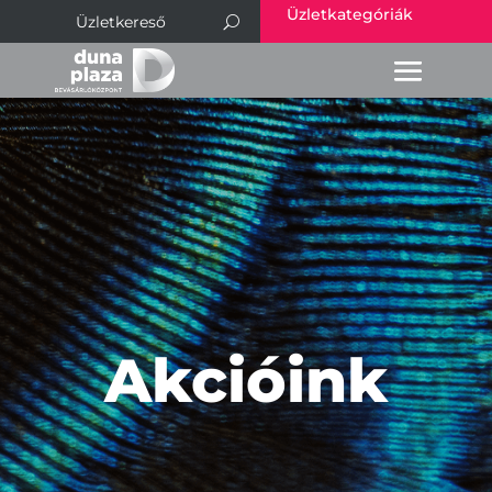
Üzletkategóriák
Akcióink