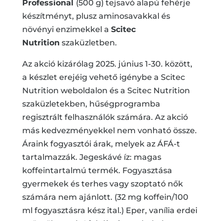
Professional
(500 g) tejsavó alapú fehérje
készítményt, plusz aminosavakkal és
növényi enzimekkel a
Scitec
Nutrition
szaküzletben.
Az akció kizárólag 2025. június 1-30. között,
a készlet erejéig vehető igénybe a Scitec
Nutrition weboldalon és a Scitec Nutrition
szaküzletekben, hűségprogramba
regisztrált felhasználók számára. Az akció
más kedvezményekkel nem vonható össze.
Áraink fogyasztói árak, melyek az ÁFÁ-t
tartalmazzák. Jegeskávé íz: magas
koffeintartalmú termék. Fogyasztása
gyermekek és terhes vagy szoptató nők
számára nem ajánlott. (32 mg koffein/100
ml fogyasztásra kész ital.) Eper, vanília erdei