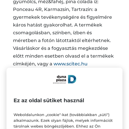
gyümölcs, méz&fahéj, pina colada íz:
Ponceau 4R, Karmazsin, Tartrazin: a
gyermekek tevékenységére és figyelmére
káros hatást gyakorolhat. A termékek
csomagolásban, színben, ízben és
méretben a fotón látottaktól eltérhetnek.
Vásárláskor és a fogyasztás megkezdése
előtt minden esetben olvasd el a termékek
címkéjén, vagy a
www.scitec.hu
termékoldalán lévő információkat és
figyelmeztetéseket!
*A hűségprogram részletes szabályai a
https://scietc.hu/husegpontok-a4671
Ez az oldal sütiket használ
oldalon találhatóak.
Weboldalunkon „cookie"-kat (továbbiakban „süti")
alkalmazunk. Ezek olyan fájlok, melyek információt
tárolnak webes böngészőjében. Ehhez az Ön