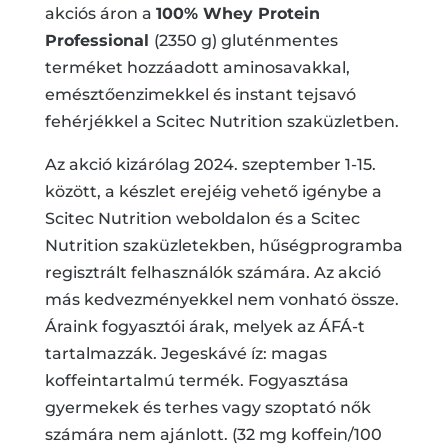
akciós áron a
100% Whey Protein
Professional
(2350 g) gluténmentes
terméket hozzáadott aminosavakkal,
emésztőenzimekkel és instant tejsavó
fehérjékkel a Scitec Nutrition szaküzletben.
Az akció kizárólag 2024. szeptember 1-15.
között, a készlet erejéig vehető igénybe a
Scitec Nutrition weboldalon és a Scitec
Nutrition szaküzletekben, hűségprogramba
regisztrált felhasználók számára. Az akció
más kedvezményekkel nem vonható össze.
Áraink fogyasztói árak, melyek az ÁFÁ-t
tartalmazzák. Jegeskávé íz: magas
koffeintartalmú termék. Fogyasztása
gyermekek és terhes vagy szoptató nők
számára nem ajánlott. (32 mg koffein/100