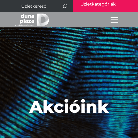
Üzletkategóriák
Akcióink