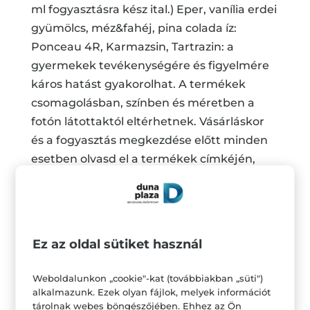
ml fogyasztásra kész ital.) Eper, vanília erdei
gyümölcs, méz&fahéj, pina colada íz:
Ponceau 4R, Karmazsin, Tartrazin: a
gyermekek tevékenységére és figyelmére
káros hatást gyakorolhat. A termékek
csomagolásban, színben és méretben a
fotón látottaktól eltérhetnek. Vásárláskor
és a fogyasztás megkezdése előtt minden
esetben olvasd el a termékek címkéjén,
vagy a
www.scitec.hu
termékoldalán lévő
információkat és figyelmeztetéseket!
*A hűségprogram részletes szabályai a
Ez az oldal sütiket használ
https://scitec.hu/husegpontok-a4671
oldalon találhatóak.
Weboldalunkon „cookie"-kat (továbbiakban „süti")
alkalmazunk. Ezek olyan fájlok, melyek információt
tárolnak webes böngészőjében. Ehhez az Ön