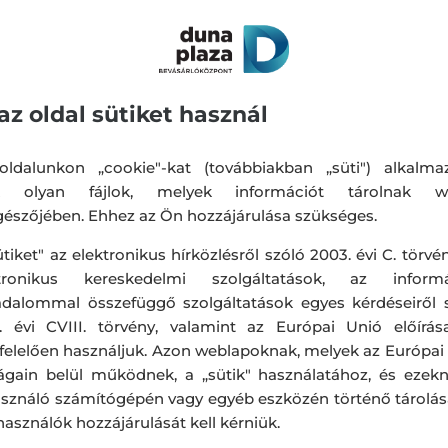
mény! ✨😍
az oldal sütiket használ
ldalunkon „cookie"-kat (továbbiakban „süti") alkalma
k olyan fájlok, melyek információt tárolnak w
észőjében. Ehhez az Ön hozzájárulása szükséges.
ütiket" az elektronikus hírközlésről szóló 2003. évi C. törvén
ktronikus kereskedelmi szolgáltatások, az informá
adalommal összefüggő szolgáltatások egyes kérdéseiről 
. évi CVIII. törvény, valamint az Európai Unió előírás
elelően használjuk. Azon weblapoknak, melyek az Európai
ágain belül működnek, a „sütik" használatához, és ezek
asználó számítógépén vagy egyéb eszközén történő tárolá
lhasználók hozzájárulását kell kérniük.