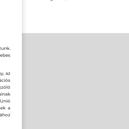
zunk.
ebes
y, az
ciós
szóló
ainak
 Unió
nek a
sához