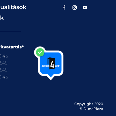
ualitások
ok
itvatartás*
0:45
2:45
2:45
0:45
Copyright 2020
© DunaPlaza