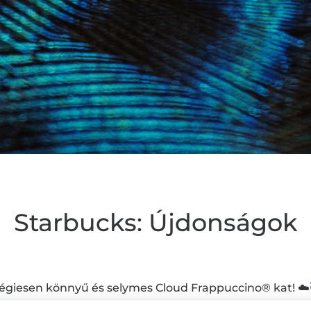
Starbucks: Újdonságok
 légiesen könnyű és selymes Cloud Frappuccino® kat! ☁️
l Mocha Cloud Frappuccino®, és a Brown Sugar Cloud 