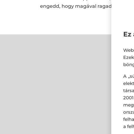
engedd, hogy magával ragadjon az él
Ez 
Webo
Eze
böng
A „s
ele
társ
2001
megf
orsz
felh
a fe