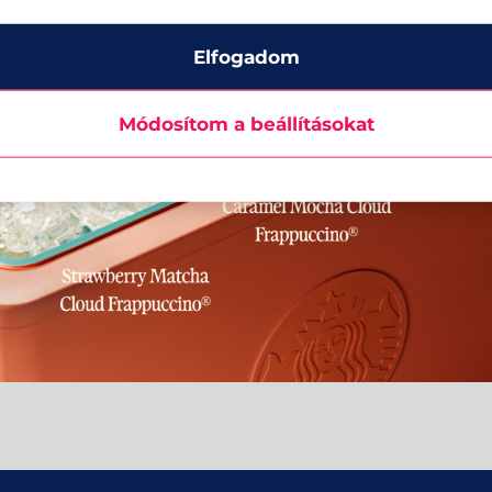
Elfogadom
Módosítom a beállításokat