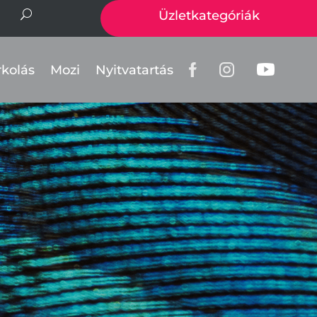
Üzletkategóriák
rkolás
Mozi
Nyitvatartás