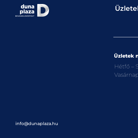
Üzlete
Üzletek n
Hétfő –
Vasárna
info@dunaplaza.hu