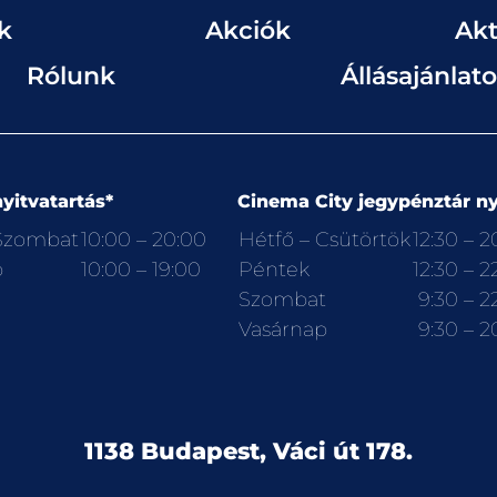
k
Akciók
Akt
Rólunk
Állásajánlat
yitvatartás*
Cinema City jegypénztár ny
 Szombat
10:00 – 20:00
Hétfő – Csütörtök
12:30 – 2
p
10:00 – 19:00
Péntek
12:30 – 2
Szombat
9:30 – 2
Vasárnap
9:30 – 2
1138 Budapest, Váci út 178.