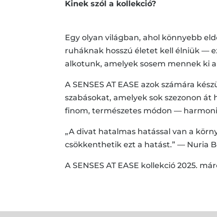
Kinek szól a kollekció?
Egy olyan világban, ahol könnyebb eld
ruháknak hosszú életet kell élniük — 
alkotunk, amelyek sosem mennek ki a 
A SENSES AT EASE azok számára készült
szabásokat, amelyek sok szezonon át 
finom, természetes módon — harmonik
„A divat hatalmas hatással van a kör
csökkenthetik ezt a hatást.” — Nuria 
A SENSES AT EASE kollekció 2025. má