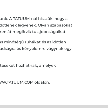
tunk. A TATUUM-nál hisszük, hogy a
 időtlenek legyenek. Olyan szabásokat
ken át megőrzik tulajdonságaikat.
as minőségű ruhákat és az időtlen
abadságra és kényelemre vágynak egy
öntéseket hozhatnak, amelyek
 WWW.TATUUM.COM oldalon.