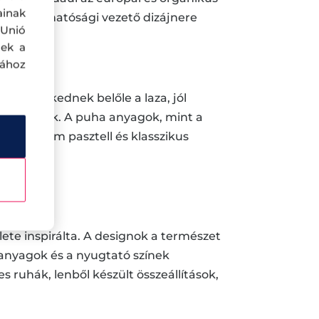
ainak
 fenntarthatósági vezető dizájnere
 Unió
nek a
sához
. Kiemelkednek belőle a laza, jól
arantálnak. A puha anyagok, mint a
ézs, finom pasztell és klasszikus
.
ete inspirálta. A designok a természet
t anyagok és a nyugtató színek
es ruhák, lenből készült összeállítások,