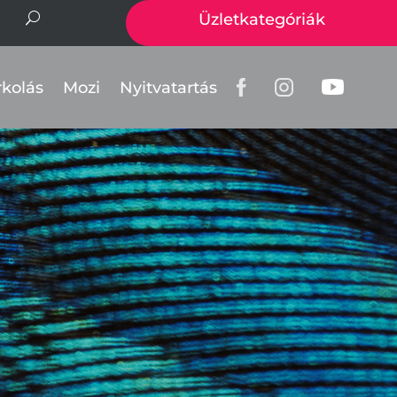
Üzletkategóriák
rkolás
Mozi
Nyitvatartás