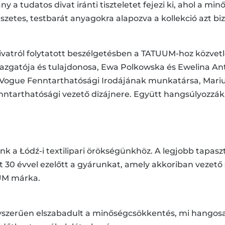
tudatos divat iránti tiszteletet fejezi ki, ahol a minő
szetes, testbarát anyagokra alapozva a kollekció azt biz
divatról folytatott beszélgetésben a TATUUM-hoz közvet
azgatója és tulajdonosa, Ewa Polkowska és Ewelina An
 a Vogue Fenntarthatósági Irodájának munkatársa, Mari
tarthatósági vezető dizájnere. Együtt hangsúlyozzák, 
 Łódź-i textilipari örökségünkhöz. A legjobb tapaszta
t 30 évvel ezelőtt a gyárunkat, amely akkoriban vezet
UUM márka.
yszerűen elszabadult a minőségcsökkentés, mi hangosa