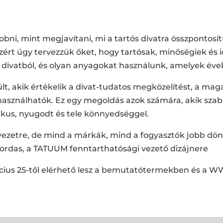
obni, mint megjavítani, mi a tartós divatra összpontosí
ezért úgy tervezzük őket, hogy tartósak, minőségiek és
divatból, és olyan anyagokat használunk, amelyek éve
, akik értékelik a divat-tudatos megközelítést, a mag
használhatók. Ez egy megoldás azok számára, akik sz
us, nyugodt és tele könnyedséggel.
nyezetre, de mind a márkák, mind a fogyasztók jobb d
Bordas, a TATUUM fenntarthatósági vezető dizájnere
rcius 25-től elérhető lesz a bemutatótermekben és a