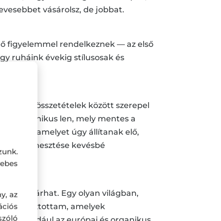
evesebbet vásárolsz, de jobbat.
edő figyelemmel rendelkeznek — az első
gy ruháink évekig stílusosak és
 Az anyagösszetételek között szerepel
nt az organikus len, mely mentes a
kózra, amelyet úgy állítanak elő,
elynek termesztése kevésbé
zunk.
ebes
kézben járhat. Egy olyan világban,
y, az
ciós
okat választottam, amelyek
szóló
 mint például az európai és organikus