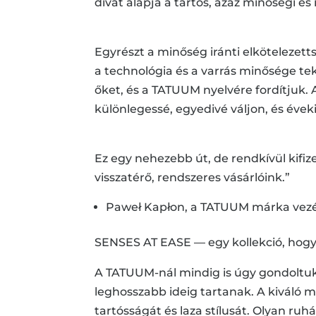
divat alapja a tartós, azaz minőségi é
Egyrészt a minőség iránti elkötelezett
a technológia és a varrás minősége t
őket, és a TATUUM nyelvére fordítjuk.
különlegessé, egyedivé váljon, és évek
Ez egy nehezebb út, de rendkívül kifiz
visszatérő, rendszeres vásárlóink.”
Paweł Kapłon, a TATUUM márka vezér
SENSES AT EASE — egy kollekció, hog
A TATUUM-nál mindig is úgy gondoltuk, 
leghosszabb ideig tartanak. A kiváló m
tartósságát és laza stílusát. Olyan ru