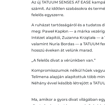
Az új TATUUM SENSES AT EASE kampány a 
számít. Az időtlen szabásokra és termé
felelős egyszerre.
A ruházat tartósságáról és a tudatos 
meg: Paweł Kapłon — a márka vezérig
Intézet alapítói, Zuzanna Krzątała —
valamint Nuria Bordas — a TATUUM fenn
hosszú éveken át velünk marad.
„A felelős divat a vérünkben van.”
Kompromisszumok nélkül hűek vagyunk a
Telimena alapján alapítottuk több min
Néhány évvel később létrejött a TAT
Ma, amikor a gyors divat világában eg