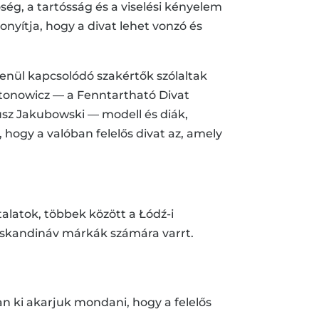
ség, a tartósság és a viselési kényelem
onyítja, hogy a divat lehet vonzó és
lenül kapcsolódó szakértők szólaltak
tonowicz — a Fenntartható Divat
usz Jakubowski — modell és diák,
hogy a valóban felelős divat az, amely
latok, többek között a Łódź-i
ő skandináv márkák számára varrt.
n ki akarjuk mondani, hogy a felelős