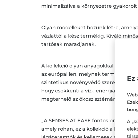
minimalizálva a környezetre gyakorolt
Olyan modelleket hozunk létre, amelye
vázlattól a kész termékig. Kiváló minő
tartósak maradjanak.
A kollekció olyan anyagokkal készült,
az európai len, melynek termesztése tá
Ez 
szintetikus növényvédő szerektől és 
hogy csökkenti a víz-, energia- és v
Webo
megterhelő az ökoszisztémára.
Eze
böng
„A SENSES AT EASE fontos projekt, mer
A „s
ele
amely rohan, ez a kollekció a békét, 
társ
légáteresztők és kellemesek a tapintá