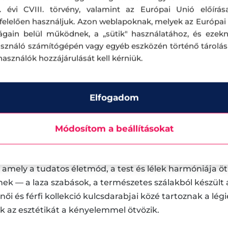
. évi CVIII. törvény, valamint az Európai Unió előírás
ng által tanúsított viszkóz.” — Nuria Bordas, a TATUUM
elelően használjuk. Azon weblapoknak, melyek az Európai
ágain belül működnek, a „sütik" használatához, és ezek
harmóniában a természettel
asználó számítógépén vagy egyéb eszközén történő tárolá
lhasználók hozzájárulását kell kérniük.
gancia és a természetes szépség esszenciáját képviseli
got biztosítanak a mozgásban, és kellemes viseletet g
Elfogadom
stet, könnyedséget és harmóniát adva. A színek meleg b
nyugalmat és természetességet a mindennapi gardróbba
Módosítom a beállításokat
harmóniája
amely a tudatos életmód, a test és lélek harmóniája ötl
gnek — a laza szabások, a természetes szálakból készül
női és férfi kollekció kulcsdarabjai közé tartoznak a légi
k az esztétikát a kényelemmel ötvözik.