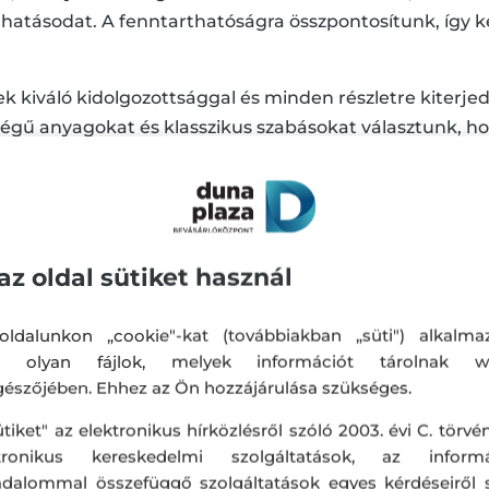
 hatásodat. A fenntarthatóságra összpontosítunk, így k
k kiváló kidolgozottsággal és minden részletre kiterj
ségű anyagokat és klasszikus szabásokat választunk, ho
 amelyek minimalizálják a környezetre gyakorolt hatást.
mogatja a talaj egészségét és a biodiverzitást, valami
az oldal sütiket használ
műtrágyáktól. Támaszkodunk a LENZING™ ECOVERO™ visz
egyszergazdálkodást, valamint az organikus pamutra, m
ldalunkon „cookie"-kat (továbbiakban „süti") alkalma
k olyan fájlok, melyek információt tárolnak w
észőjében. Ehhez az Ön hozzájárulása szükséges.
t bizonyítja, hogy a divat és a környezetvédelem kéz a 
ütiket" az elektronikus hírközlésről szóló 2003. évi C. törvén
ktronikus kereskedelmi szolgáltatások, az informá
harmóniát és a tudatos választásokat idézi. Olyan anyag
adalommal összefüggő szolgáltatások egyes kérdéseiről 
sra, miközben kevesebb hatással vannak a környezetre,