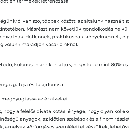
s időtlen termékek létrehozása.
ségünkről van szó, többek között: az általunk használt s
ekintetében. Másrészt nem követjük gondolkodás nélkü
 A divatnak időtlennek, praktikusnak, kényelmesnek, egy
ig velünk maradjon vásárlóinknál.
etődő, különösen amikor látjuk, hogy több mint 80%-os 
igazgatója és tulajdonosa.
y megnyugtassa az érzékeket
hogy a felelős divatalkotás lényege, hogy olyan kollek
inőségű anyagok, az időtlen szabások és a finom részle
hák, amelyek körforgásos szemlélettel készültek, lehetőv