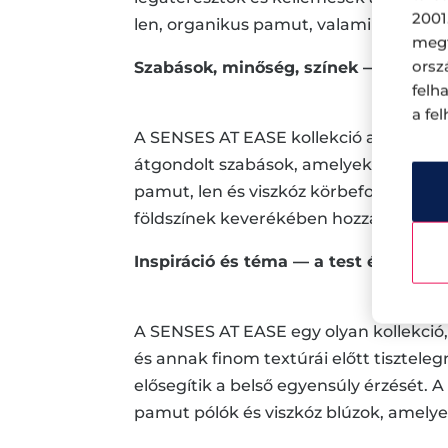
2001
len, organikus pamut, valamint a Lenzi
megf
orsz
Szabások, minőség, színek — divat 
felh
a fe
A SENSES AT EASE kollekció a finom ele
átgondolt szabások, amelyek szabadsá
pamut, len és viszkóz körbefogják a te
földszínek keverékében hozzák el a 
Inspiráció és téma — a test és lélek 
A SENSES AT EASE egy olyan kollekció, 
és annak finom textúrái előtt tisztele
elősegítik a belső egyensúly érzését. A 
pamut pólók és viszkóz blúzok, amelye