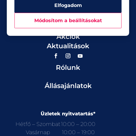
Elfogadom
Módosítom a beállításokat
Üzletek
Akciók
Aktualitások
Rólunk
Állásajánlatok
Üzletek nyitvatartás*
Hétfő – Szombat
10:00 – 20:00
Vasárnap
10:00 – 19:00