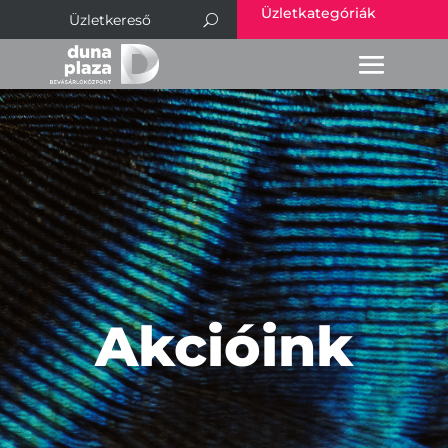
Üzletkategóriák
Akcióink