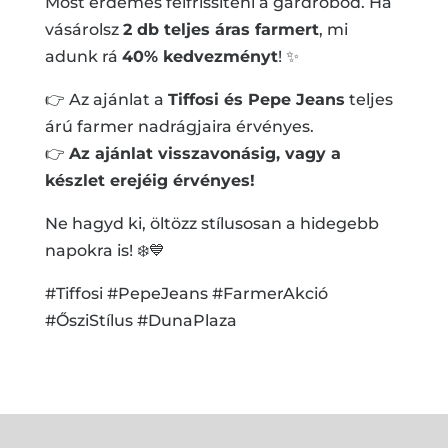
Most érdemes felfrissíteni a gardróbod. Ha
vásárolsz
2 db teljes áras farmert
, mi
adunk rá
40% kedvezményt
! ✨
👉 Az ajánlat a
Tiffosi és Pepe Jeans
teljes
árú farmer nadrágjaira érvényes.
👉
Az ajánlat visszavonásig, vagy a
készlet erejéig érvényes!
Ne hagyd ki, öltözz stílusosan a hidegebb
napokra is! ❄️💙
#Tiffosi #PepeJeans #FarmerAkció
#ŐsziStílus #DunaPlaza