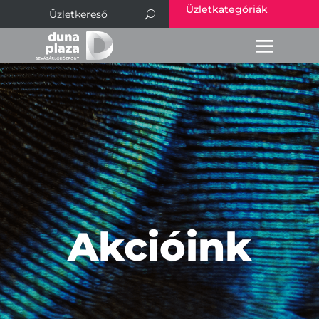
Üzletkategóriák
Akcióink