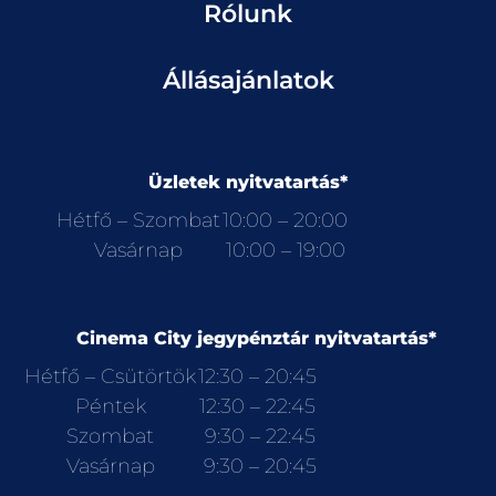
Rólunk
Állásajánlatok
Üzletek nyitvatartás*
Hétfő – Szombat
10:00 – 20:00
Vasárnap
10:00 – 19:00
Cinema City jegypénztár nyitvatartás*
Hétfő – Csütörtök
12:30 – 20:45
Péntek
12:30 – 22:45
Szombat
9:30 – 22:45
Vasárnap
9:30 – 20:45