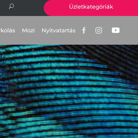
Üzletkategóriák
rkolás
Mozi
Nyitvatartás