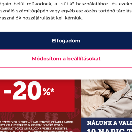
ágain belül működnek, a „sütik" használatához, és ezek
asználó számítógépén vagy egyéb eszközén történő tárolá
lhasználók hozzájárulását kell kérniük.
Elfogadom
Módosítom a beállításokat