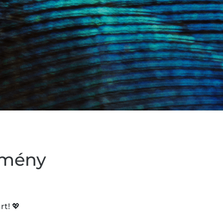
zmény
rt! 💖