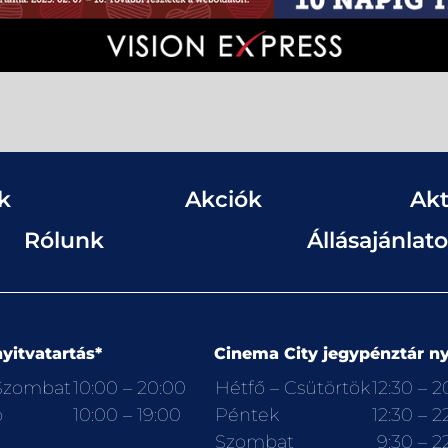
k
Akciók
Akt
Rólunk
Állásajánlat
yitvatartás*
Cinema City jegypénztár ny
 Szombat
10:00 – 20:00
Hétfő – Csütörtök
12:30 – 2
p
10:00 – 19:00
Péntek
12:30 – 2
Szombat
9:30 – 2