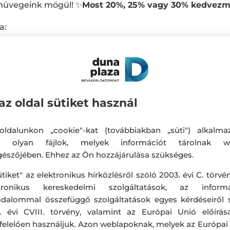
zemüvegeink mögül! ✨
Most 20%, 25% vagy 30% kedvezmé
a:
tkereso?
medium=facebook&utm_campaign=valentin&utm_term
hu/hu/akciok/valentin-akcio-304?
medium=facebook&utm_campaign=valentin&utm_term
az oldal sütiket használ
ldalunkon „cookie"-kat (továbbiakban „süti") alkalma
k olyan fájlok, melyek információt tárolnak w
észőjében. Ehhez az Ön hozzájárulása szükséges.
ütiket" az elektronikus hírközlésről szóló 2003. évi C. törvén
ktronikus kereskedelmi szolgáltatások, az informá
adalommal összefüggő szolgáltatások egyes kérdéseiről 
. évi CVIII. törvény, valamint az Európai Unió előírás
elelően használjuk. Azon weblapoknak, melyek az Európai