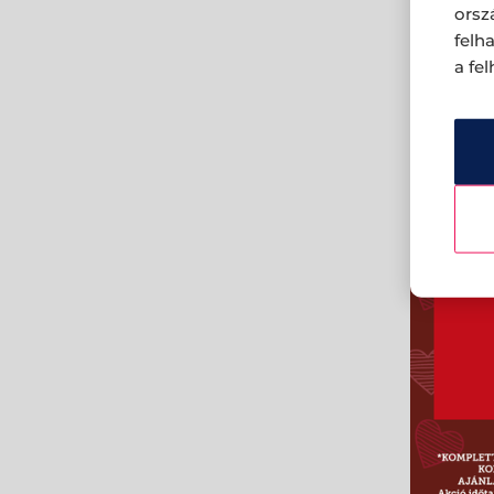
orsz
felh
a fe