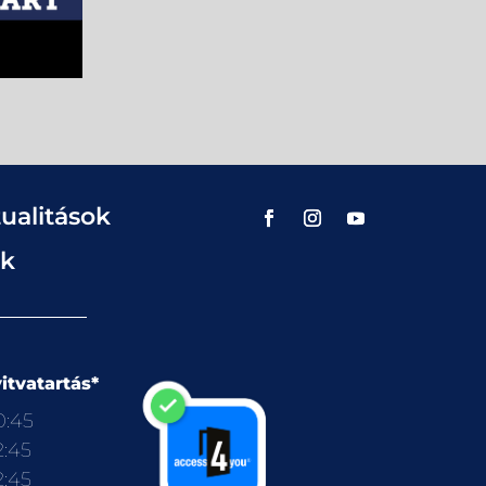
ualitások
ok
itvatartás*
0:45
2:45
2:45