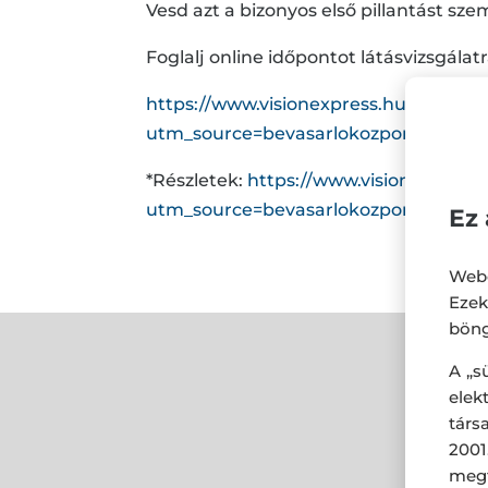
Vesd azt a bizonyos első pillantást s
Foglalj online időpontot látásvizsgálatr
https://www.visionexpress.hu/hu/uzle
utm_source=bevasarlokozpont&utm_
*Részletek:
https://www.visionexpress.
utm_source=bevasarlokozpont&utm_
Ez 
Webo
Eze
böng
A „s
ele
társ
2001
megf