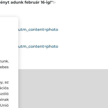
nyt adunk február 16-ig!
*✨
=traffic&utm_content=photo
=traffic&utm_content=photo
zunk.
ebes
y, az
ciós
szóló
ainak
 Unió