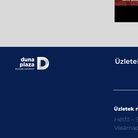
Üzlete
Üzletek n
Hétfő –
Vasárna