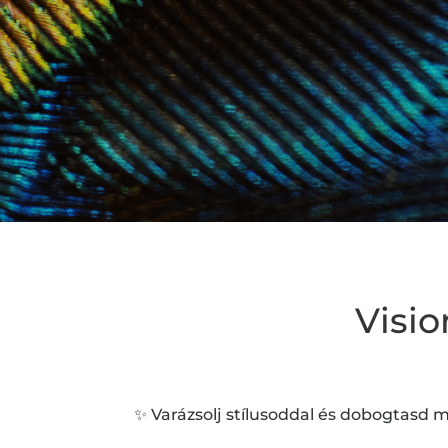
Visi
✨ Varázsolj stílusoddal és dobogtasd me