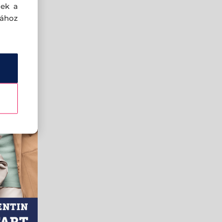
nek a
sához