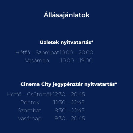
Állásajánlatok
Üzletek nyitvatartás*
Hétfő – Szombat
10:00 – 20:00
Vasárnap
10:00 – 19:00
Cinema City jegypénztár nyitvatartás*
Hétfő – Csütörtök
12:30 – 20:45
Péntek
12:30 – 22:45
Szombat
9:30 – 22:45
Vasárnap
9:30 – 20:45