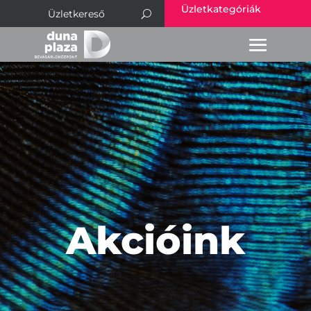
Üzletkategóriák
Akcióink