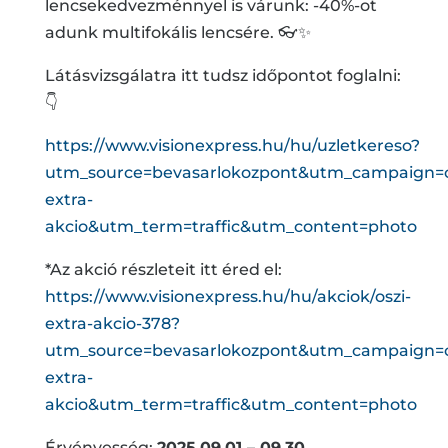
lencsekedvezménnyel is várunk: -40%-ot
adunk multifokális lencsére. 👓✨
Látásvizsgálatra itt tudsz időpontot foglalni:
👇
https://www.visionexpress.hu/hu/uzletkereso?
utm_source=bevasarlokozpont&utm_campaign=o
extra-
akcio&utm_term=traffic&utm_content=photo
*Az akció részleteit itt éred el:
https://www.visionexpress.hu/hu/akciok/oszi-
extra-akcio-378?
utm_source=bevasarlokozpont&utm_campaign=o
extra-
akcio&utm_term=traffic&utm_content=photo
Érvényesség:
2025.09.01 – 09.30.