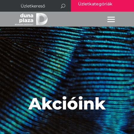
Üzletkategóriák
Akcióink