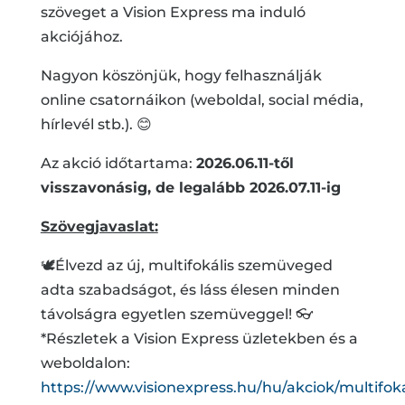
szöveget a Vision Express ma induló
akciójához.
Nagyon köszönjük, hogy felhasználják
online csatornáikon (weboldal, social média,
hírlevél stb.). 😊
Az akció időtartama:
2026.06.11-től
visszavonásig, de legalább 2026.07.11-ig
Szövegjavaslat:
🕊️Élvezd az új, multifokális szemüveged
adta szabadságot, és láss élesen minden
távolságra egyetlen szemüveggel! 👓
*Részletek a Vision Express üzletekben és a
weboldalon:
https://www.visionexpress.hu/hu/akciok/multifoka