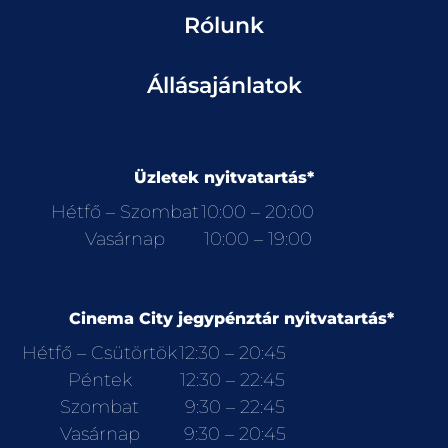
Rólunk
Állásajánlatok
Üzletek nyitvatartás*
Hétfő – Szombat
10:00 – 20:00
Vasárnap
10:00 – 19:00
Cinema City jegypénztár nyitvatartás*
Hétfő – Csütörtök
12:30 – 20:45
Péntek
12:30 – 22:45
Szombat
9:30 – 22:45
Vasárnap
9:30 – 20:45