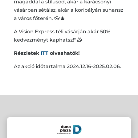
magaddal a stílusod, akár a karácsonyi
vásárban sétálsz, akár a koripályán suhansz
a város főterén. 👓🎄
A Vision Express téli vásárján akár 50%
kedvezményt kaphatsz!* 🎁
Részletek
ITT
olvashatók!
Az akció időtartalma 2024.12.16-2025.02.06.