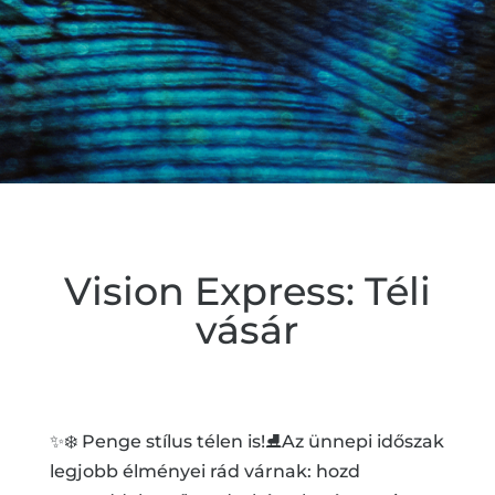
Vision Express: Téli
vásár
✨❄️ Penge stílus télen is!⛸️Az ünnepi időszak
legjobb élményei rád várnak: hozd