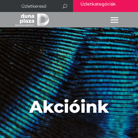
Üzletkategóriák
Akcióink