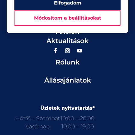
Elfogadom
Módosítom a beállításokat
Üzletek
Akciók
Aktualitások
Rólunk
Állásajánlatok
Üzletek nyitvatartás*
Hétfő – Szombat
10:00 – 20:00
Vasárnap
10:00 – 19:00