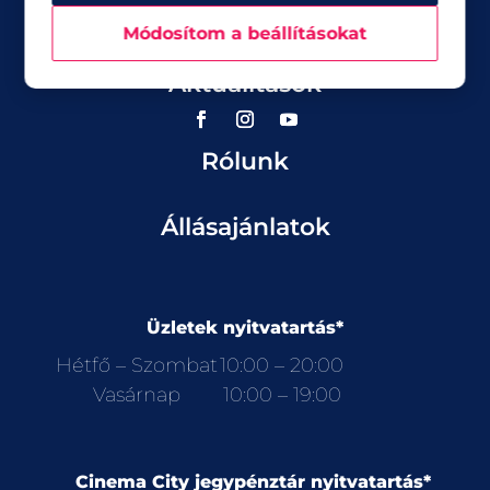
Üzletek
Módosítom a beállításokat
Akciók
Aktualitások
Rólunk
Állásajánlatok
Üzletek nyitvatartás*
Hétfő – Szombat
10:00 – 20:00
Vasárnap
10:00 – 19:00
Cinema City jegypénztár nyitvatartás*