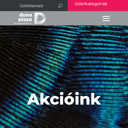
Üzletkategóriák
Akcióink