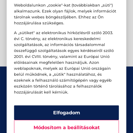
Weboldalunkon „cookie"-kat (továbbiakban „süti")
alkalmazunk. Ezek olyan fájlok, melyek információt
tárolnak webes böngészőjében. Ehhez az Ön
hozzájárulása szükséges.
A „sütiket" az elektronikus hírközlésről szóló 2003.
évi C. törvény, az elektronikus kereskedelmi
szolgáltatások, az információs társadalommal
összefüggő szolgáltatások egyes kérdéseiről szóló
2001. évi CVIII. törvény, valamint az Európai Unió
előírásainak megfelelően használjuk. Azon
weblapoknak, melyek az Európai Unió országain
belül működnek, a „sütik" használatához, és
ezeknek a felhasználó számítógépén vagy egyéb
eszközén történő tárolásához a felhasználók
hozzájárulását kell kérniük.
Üzletek
Elfogadom
Akciók
Aktualitások
Módosítom a beállításokat