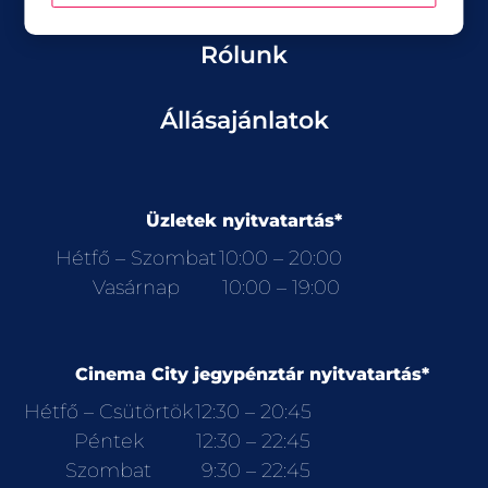
Rólunk
Állásajánlatok
Üzletek nyitvatartás*
Hétfő – Szombat
10:00 – 20:00
Vasárnap
10:00 – 19:00
Cinema City jegypénztár nyitvatartás*
Hétfő – Csütörtök
12:30 – 20:45
Péntek
12:30 – 22:45
Szombat
9:30 – 22:45