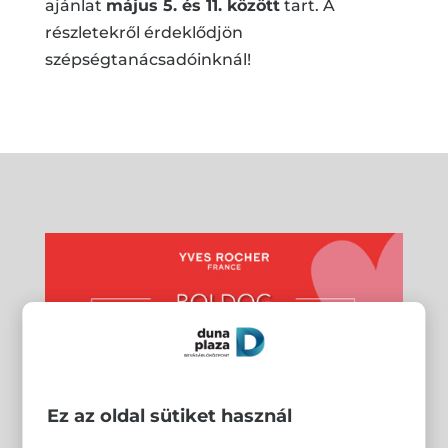
ajánlat
május 5. és 11. között
tart. A
részletekről érdeklődjön
szépségtanácsadóinknál!
Ez az oldal sütiket használ