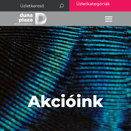
Üzletkategóriák
Akcióink