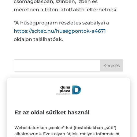
csomagolásban, színben, ízben és
méretben a fotón látottaktól eltérhetnek.
*A hűségprogram részletes szabályai a
https://scitec.hu/husegpontok-a4671
oldalon találhatóak.
Legutóbbi bejegyzések
Deichmann: Leárazás
MK Leder: 20% kedvezmény
Ez az oldal sütiket használ
BioTechUSA: Creatine monohydrate akció
Starbucks: Frappuccino akció
Weboldalunkon „cookie"-kat (továbbiakban „süti")
alkalmazunk. Ezek olyan fájlok, melyek információt
CCC: Új tanév, új kalandok, új kedvencek!