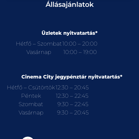
Állásajánlatok
Üzletek nyitvatartás*
Hétfő – Szombat
10:00 – 20:00
Vasárnap
10:00 – 19:00
Cinema City jegypénztár nyitvatartás*
Hétfő – Csütörtök
12:30 – 20:45
Péntek
12:30 – 22:45
Szombat
9:30 – 22:45
Vasárnap
9:30 – 20:45