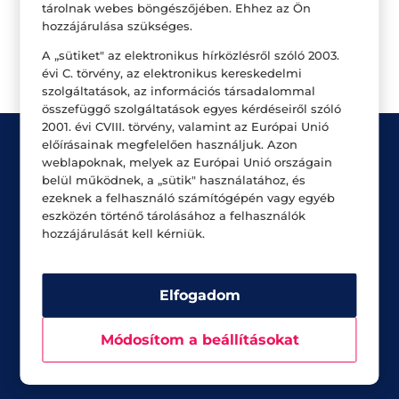
tárolnak webes böngészőjében. Ehhez az Ön
hozzájárulása szükséges.
Legutóbbi hozzászólások
A „sütiket" az elektronikus hírközlésről szóló 2003.
évi C. törvény, az elektronikus kereskedelmi
szolgáltatások, az információs társadalommal
összefüggő szolgáltatások egyes kérdéseiről szóló
2001. évi CVIII. törvény, valamint az Európai Unió
előírásainak megfelelően használjuk. Azon
weblapoknak, melyek az Európai Unió országain
belül működnek, a „sütik" használatához, és
ezeknek a felhasználó számítógépén vagy egyéb
eszközén történő tárolásához a felhasználók
hozzájárulását kell kérniük.
Üzletek
Akciók
Aktualitások
Elfogadom
Módosítom a beállításokat
Rólunk