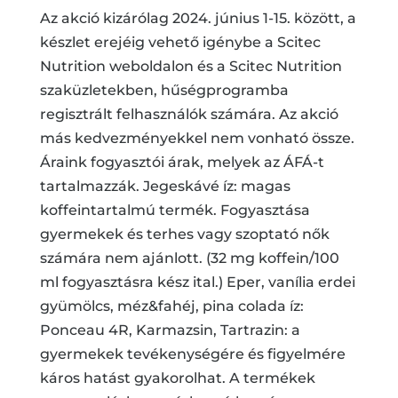
Az akció kizárólag 2024. június 1-15. között, a
készlet erejéig vehető igénybe a Scitec
Nutrition weboldalon és a Scitec Nutrition
szaküzletekben, hűségprogramba
regisztrált felhasználók számára. Az akció
más kedvezményekkel nem vonható össze.
Áraink fogyasztói árak, melyek az ÁFÁ-t
tartalmazzák. Jegeskávé íz: magas
koffeintartalmú termék. Fogyasztása
gyermekek és terhes vagy szoptató nők
számára nem ajánlott. (32 mg koffein/100
ml fogyasztásra kész ital.) Eper, vanília erdei
gyümölcs, méz&fahéj, pina colada íz:
Ponceau 4R, Karmazsin, Tartrazin: a
gyermekek tevékenységére és figyelmére
káros hatást gyakorolhat. A termékek