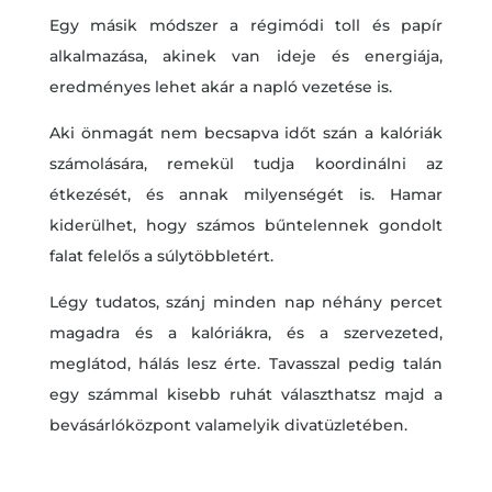
Egy másik módszer a régimódi toll és papír
alkalmazása, akinek van ideje és energiája,
eredményes lehet akár a napló vezetése is.
Aki önmagát nem becsapva időt szán a kalóriák
számolására, remekül tudja koordinálni az
étkezését, és annak milyenségét is. Hamar
kiderülhet, hogy számos bűntelennek gondolt
falat felelős a súlytöbbletért.
Légy tudatos, szánj minden nap néhány percet
magadra és a kalóriákra, és a szervezeted,
meglátod, hálás lesz érte. Tavasszal pedig talán
egy számmal kisebb ruhát választhatsz majd a
bevásárlóközpont valamelyik divatüzletében.