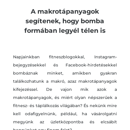
A makrotápanyagok
segítenek, hogy bomba
formában legyél télen is
Napjainkban fitneszblogokkal, Instagram-
bejegyzésekkel és Facebook-hirdetésekkel
bombáznak minket, amikben gyakran
találkozhatunk a makró, azaz makrotápanyagok
kifejezéssel. De vajon mik azok a
makrotápanyagok, és miért olyan népszerűek a
fitnesz- és táplálkozás világában? És nekünk mire
kell odafigyelnünk, például, ha vásárolgatni
megyünk az üzletközpontba és elcsábít
bennünket egy finom falat?