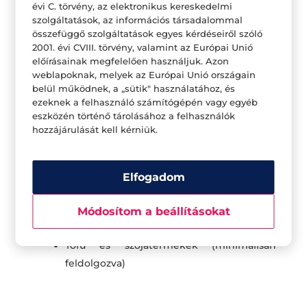
évi C. törvény, az elektronikus kereskedelmi
napi kalóriánk 10-30% -át fehérjeforrásokból
szolgáltatások, az információs társadalommal
összefüggő szolgáltatások egyes kérdéseiről szóló
szerezzük, de az, hogy nekünk valójában
2001. évi CVIII. törvény, valamint az Európai Unió
mennyire van szükségünk, azt az életkor, a nem
előírásainak megfelelően használjuk. Azon
és az aktivitásunk szintje is befolyásolja.
weblapoknak, melyek az Európai Unió országain
belül működnek, a „sütik" használatához, és
Jó fehérjeforrások (szerves előnyben részesített):
ezeknek a felhasználó számítógépén vagy egyéb
eszközén történő tárolásához a felhasználók
Hal és tenger gyümölcsei (lazac, tonhal,
hozzájárulását kell kérniük.
fehér hal, garnélarák, rák, osztriga)
Baromfi (csirke és pulyka)
Sovány és biohús (sertés, marhahús,
Elfogadom
bárány)
Tojás
Módosítom a beállításokat
Tejtermékek
Tofu és szójatermékek (minimálisan
feldolgozva)