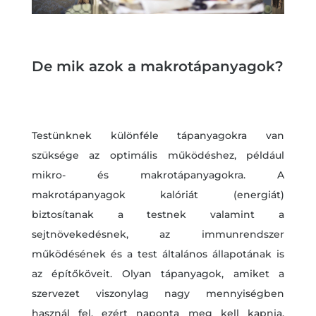
De mik azok a makrotápanyagok?
Testünknek különféle tápanyagokra van
szüksége az optimális működéshez, például
mikro- és makrotápanyagokra. A
makrotápanyagok kalóriát (energiát)
biztosítanak a testnek valamint a
sejtnövekedésnek, az immunrendszer
működésének és a test általános állapotának is
az építőköveit. Olyan tápanyagok, amiket a
szervezet viszonylag nagy mennyiségben
használ fel, ezért naponta meg kell kapnia.