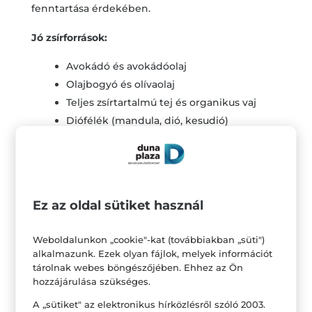
fenntartása érdekében.
Jó zsírforrások:
Avokádó és avokádóolaj
Olajbogyó és olívaolaj
Teljes zsírtartalmú tej és organikus vaj
Diófélék (mandula, dió, kesudió)
Magok (chia, tök, len)
Zsíros hal (lazac vagy pisztráng)
Fehérje
Ez az oldal sütiket használ
A fehérje aminosavakkal látja el a testet, amik az
izomzat, az agy, az idegrendszer, a vér, a bőr és a
Weboldalunkon „cookie"-kat (továbbiakban „süti")
haj építőkövei. Oxigént és más fontos
alkalmazunk. Ezek olyan fájlok, melyek információt
tárolnak webes böngészőjében. Ehhez az Ön
tápanyagokat is szállít, és hozzájárul az
hozzájárulása szükséges.
egészséges immunrendszer támogatásához is.
A „sütiket" az elektronikus hírközlésről szóló 2003.
A test napi fehérje igénye változó. Az ajánlott