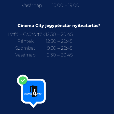
Vasárnap
10:00 – 19:00
Cinema City jegypénztár nyitvatartás*
Hétfő – Csütörtök
12:30 – 20:45
Péntek
12:30 – 22:45
Szombat
9:30 – 22:45
Vasárnap
9:30 – 20:45