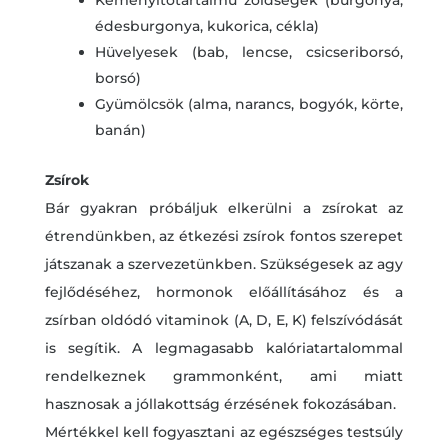
Keményítőtartalmú zöldségek (burgonya,
édesburgonya, kukorica, cékla)
Hüvelyesek (bab, lencse, csicseriborsó,
borsó)
Gyümölcsök (alma, narancs, bogyók, körte,
banán)
Zsírok
Bár gyakran próbáljuk elkerülni a zsírokat az
étrendünkben, az étkezési zsírok fontos szerepet
játszanak a szervezetünkben. Szükségesek az agy
fejlődéséhez, hormonok előállításához és a
zsírban oldódó vitaminok (A, D, E, K) felszívódását
is segítik. A legmagasabb kalóriatartalommal
rendelkeznek grammonként, ami miatt
hasznosak a jóllakottság érzésének fokozásában.
Mértékkel kell fogyasztani az egészséges testsúly