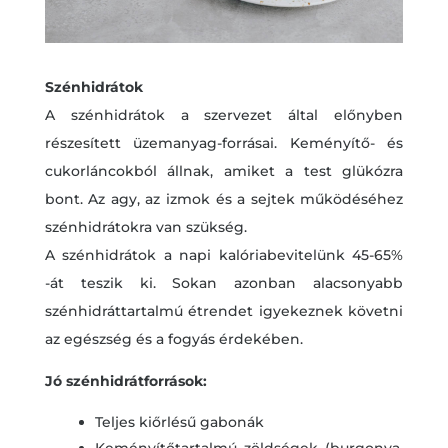
Szénhidrátok
A szénhidrátok a szervezet által előnyben
részesített üzemanyag-forrásai. Keményítő- és
cukorláncokból állnak, amiket a test glükózra
bont. Az agy, az izmok és a sejtek működéséhez
szénhidrátokra van szükség.
A szénhidrátok a napi kalóriabevitelünk 45-65%
-át teszik ki. Sokan azonban alacsonyabb
szénhidráttartalmú étrendet igyekeznek követni
az egészség és a fogyás érdekében.
Jó szénhidrátforrások:
Teljes kiőrlésű gabonák