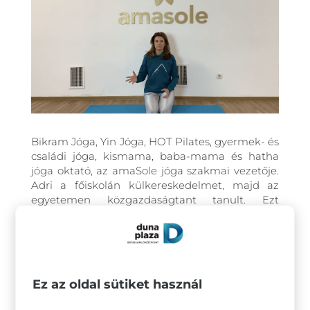
Bikram Jóga, Yin Jóga, HOT Pilates, gyermek- és
családi jóga, kismama, baba-mama és hatha
jóga oktató, az amaSole jóga szakmai vezetője.
Adri a főiskolán külkereskedelmet, majd az
egyetemen közgazdaságtant tanult. Ezt
követően évekig sikeresen dolgozott az üzleti
világban, de mindig is érezte, hogy nem itt van
a helye. 2007-ben úgy döntött, hogy teljesen
maga mögött hagyja mindezt és az energiáit
olyan tevékenységben hasznosítja, amivel
Ez az oldal sütiket használ
segítheti az embereket. Azóta teljes állású
jógaoktatóként tevékenykedik. Ha tetszik Adri