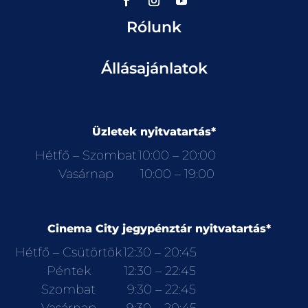
Rólunk
Állásajánlatok
Üzletek nyitvatartás*
Hétfő – Szombat
10:00 – 20:00
Vasárnap
10:00 – 19:00
Cinema City jegypénztár nyitvatartás*
Hétfő – Csütörtök
12:30 – 20:45
Péntek
12:30 – 22:45
Szombat
9:30 – 22:45
Vasárnap
9:30 – 20:45