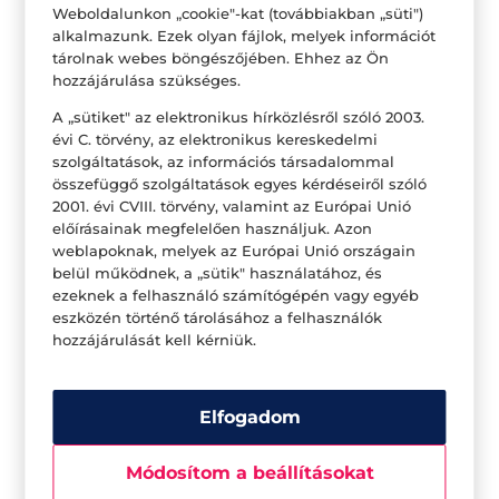
videója és szívesen néznél tőle több tartalmat,
Weboldalunkon „cookie"-kat (továbbiakban „süti")
akkor kövesd őt Instagrammon vagy
alkalmazunk. Ezek olyan fájlok, melyek információt
Facebookon.
tárolnak webes böngészőjében. Ehhez az Ön
hozzájárulása szükséges.
A „sütiket" az elektronikus hírközlésről szóló 2003.
évi C. törvény, az elektronikus kereskedelmi
szolgáltatások, az információs társadalommal
összefüggő szolgáltatások egyes kérdéseiről szóló
2001. évi CVIII. törvény, valamint az Európai Unió
előírásainak megfelelően használjuk. Azon
weblapoknak, melyek az Európai Unió országain
←
STRESSZOLDÓ JÓGA 15 PERCBEN GAÁL
belül működnek, a „sütik" használatához, és
ZSÓFIVAL I YOGASECRETS I DUNA PLAZA
ezeknek a felhasználó számítógépén vagy egyéb
A MAKROTÁPANYAGOK SEGÍTENEK, HOGY
eszközén történő tárolásához a felhasználók
hozzájárulását kell kérniük.
BOMBA FORMÁBAN LEGYÉL TÉLEN IS
→
Elfogadom
VISSZA A CIKKEKHEZ
Módosítom a beállításokat