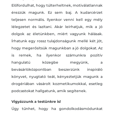
Előfordulhat, hogy túlterheltnek, motiválatlannak
érezzük magunk. Ez sem baj. A kudarcérzet
teljesen normális. Ilyenkor venni kell egy mély
lélegzetet és lazítani. Akár leírhatjuk, mik a jó
dolgok az életünkben, miért vagyunk hálásak.
Írhatunk egy rossz tulajdonságunk mellé két jót,
hogy megerősítsük magunkban a jó dolgokat. Az
is remek, ha ilyenkor számunkra pozitív
hangulatú közegbe megyünk, a
bevásárlóközpontban beszerzünk inspiráló
könyvet, nyugtató teát, kényeztetjük magunk a
drogériában vásárolt kozmetikumokkal, esetleg
podcastokat hallgatunk, amik segítenek.
Vigyázzunk a testünkre is!
Úgy tűnhet, hogy ha gondolkodásmódunkat