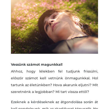
Vessünk számot magunkkal!
Ahhoz, hogy lélekben fel tudjunk frissülni,
először számot kell vetnünk önmagunkkal. Hol
tartunk az életünkben? Hova akarunk eljutni? Mit
szeretnénk a legjobban? Mi tart vissza ettől?
Ezeknek a kérdéseknek az átgondolása során át
kell gondolnunk, mik az akadályozó tényezők. Ne