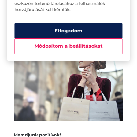
eszközén történő tárolásához a felhasználók
a lépéseket, amik a vágyainkhoz vezetnek. Akár
hozzájárulását kell kérniük.
minden reggel emlékeztethetjük is magunk.
Tetteink legyenek összhangban a
Elfogadom
szándékainkkal, így juthatunk el a céljainkig.
Módosítom a beállításokat
Maradjunk pozitívak!