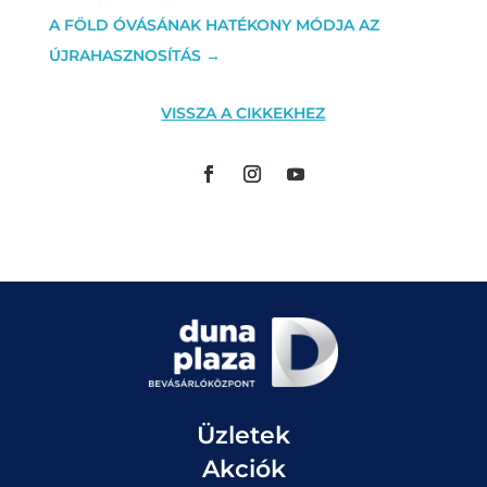
A FÖLD ÓVÁSÁNAK HATÉKONY MÓDJA AZ
ÚJRAHASZNOSÍTÁS
→
VISSZA A CIKKEKHEZ
Üzletek
Akciók