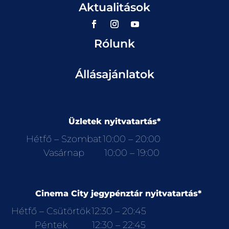
Aktualitások
Rólunk
Állásajánlatok
Üzletek nyitvatartás*
Hétfő – Szombat
10:00 – 20:00
Vasárnap
10:00 – 19:00
Cinema City jegypénztár nyitvatartás*
Hétfő – Csütörtök
12:30 – 20:45
Péntek
12:30 – 22:45