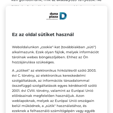
féljünk őszinték lenni önmagunkkal szemben.
Gyakran azok a dolgok, amik visszatartanak
minket, azok a saját félelmeink vagy kétségeink.
Nincs önbizalmunk, kicsi az önértékelésünk,
Ez az oldal sütiket használ
nincs elég motivációnk, félünk a kudarctól, és
még sorolhatnánk.
Weboldalunkon „cookie"-kat (továbbiakban „süti")
alkalmazunk. Ezek olyan fájlok, melyek információt
Amikor számot vetünk magunkkal, legjobb, ha
tárolnak webes böngészőjében. Ehhez az Ön
leírunk minden gátló tényezőt. Készítsünk egy
hozzájárulása szükséges.
listát azokról a dolgokról, amiken dolgozni
A „sütiket" az elektronikus hírközlésről szóló 2003.
szeretnénk, és egy másik listát azokról a mentális
évi C. törvény, az elektronikus kereskedelmi
szolgáltatások, az információs társadalommal
akadályokról, amik visszatarthatnak a
összefüggő szolgáltatások egyes kérdéseiről szóló
megvalósítástól.
2001. évi CVIII. törvény, valamint az Európai Unió
előírásainak megfelelően használjuk. Azon
Döntsük el!
weblapoknak, melyek az Európai Unió országain
Ha már tudjuk, mit akarunk, döntsük el, hogy
belül működnek, a „sütik" használatához, és
ezeknek a felhasználó számítógépén vagy egyéb
meg is tesszük. Írjuk le, vagy akár le is rajzolhatjuk