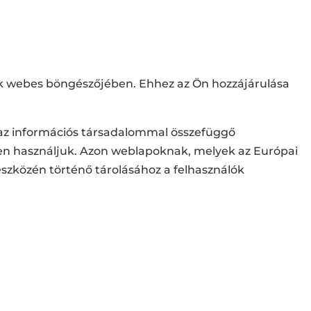
nak webes böngészőjében. Ehhez az Ön hozzájárulása
k, az információs társadalommal összefüggő
elően használjuk. Azon weblapoknak, melyek az Európai
szközén történő tárolásához a felhasználók