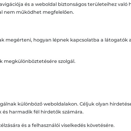
navigációja és a weboldal biztonságos területeihez val
ldal nem működhet megfelelően.
inak megérteni, hogyan lépnek kapcsolatba a látogatók
lók megkülönböztetésére szolgál.
gálnak különböző weboldalakon. Céljuk olyan hirdetés
k és harmadik fél hirdetők számára.
célzására és a felhasználói viselkedés követésére.