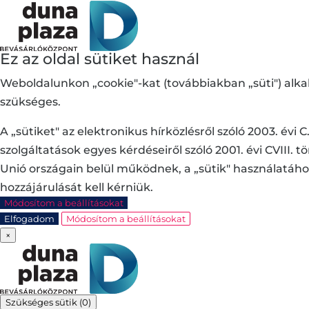
Ez az oldal sütiket használ
Weboldalunkon „cookie"-kat (továbbiakban „süti") alk
szükséges.
A „sütiket" az elektronikus hírközlésről szóló 2003. év
szolgáltatások egyes kérdéseiről szóló 2001. évi CVIII
Unió országain belül működnek, a „sütik" használatáho
hozzájárulását kell kérniük.
Módosítom a beállításokat
Elfogadom
Módosítom a beállításokat
×
Szükséges sütik
(0)