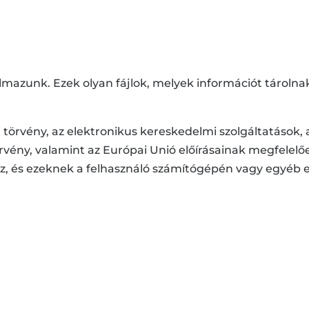
almazunk. Ezek olyan fájlok, melyek információt tárol
i C. törvény, az elektronikus kereskedelmi szolgáltatáso
. törvény, valamint az Európai Unió előírásainak megfel
z, és ezeknek a felhasználó számítógépén vagy egyéb e