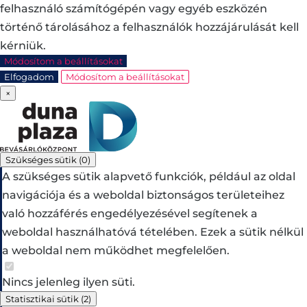
felhasználó számítógépén vagy egyéb eszközén
történő tárolásához a felhasználók hozzájárulását kell
kérniük.
Módosítom a beállításokat
Elfogadom
Módosítom a beállításokat
×
Szükséges sütik
(0)
A szükséges sütik alapvető funkciók, például az oldal
navigációja és a weboldal biztonságos területeihez
való hozzáférés engedélyezésével segítenek a
weboldal használhatóvá tételében. Ezek a sütik nélkül
a weboldal nem működhet megfelelően.
Nincs jelenleg ilyen süti.
Statisztikai sütik
(2)