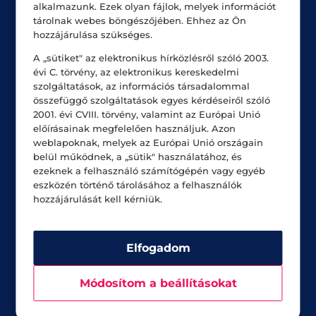
alkalmazunk. Ezek olyan fájlok, melyek információt
tárolnak webes böngészőjében. Ehhez az Ön
Állásajánlatok
hozzájárulása szükséges.
A „sütiket" az elektronikus hírközlésről szóló 2003.
évi C. törvény, az elektronikus kereskedelmi
szolgáltatások, az információs társadalommal
összefüggő szolgáltatások egyes kérdéseiről szóló
Üzletek nyitvatartás*
2001. évi CVIII. törvény, valamint az Európai Unió
Hétfő – Szombat
10:00 – 20:00
előírásainak megfelelően használjuk. Azon
weblapoknak, melyek az Európai Unió országain
Vasárnap
10:00 – 19:00
belül működnek, a „sütik" használatához, és
ezeknek a felhasználó számítógépén vagy egyéb
eszközén történő tárolásához a felhasználók
hozzájárulását kell kérniük.
Cinema City jegypénztár nyitvatartás*
Hétfő – Csütörtök
12:30 – 20:45
Péntek
12:30 – 22:45
Elfogadom
Szombat
9:30 – 22:45
Vasárnap
9:30 – 20:45
Módosítom a beállításokat