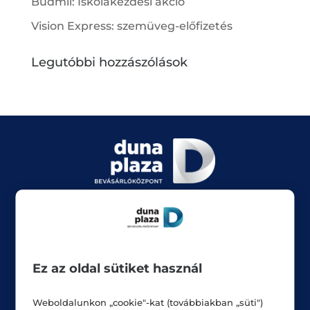
Budmil: Iskolakezdési akció
Vision Express: szemüveg-előfizetés
Legutóbbi hozzászólások
Üzletek
Akciók
Aktualitások
Ez az oldal sütiket használ
Rólunk
Weboldalunkon „cookie"-kat (továbbiakban „süti")