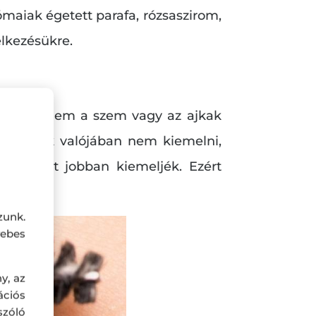
maiak égetett parafa, rózsaszirom,
elkezésükre.
bb része nem a szem vagy az ajkak
beli nők valójában nem kiemelni,
mlokukat jobban kiemeljék. Ezért
zunk.
ebes
y, az
ciós
szóló