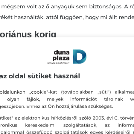
, mégsem volt az ő anyaguk sem biztonságos. A ró
ét használták, attól függően, hogy mi állt rend
toriánus korig
 új irányzat jelent meg. Akkoriban az arc legsze
uk, hanem a homlok. Ennek megfelelően a kora
karták a szemüket és a szemöldöküket, hogy ho
az oldal sütiket használ
mpillát, és a hajat jó szorosan hátrahúzták.
ldalunkon „cookie"-kat (továbbiakban „süti") alkalma
k olyan fájlok, melyek információt tárolnak w
észőjében. Ehhez az Ön hozzájárulása szükséges.
ütiket" az elektronikus hírközlésről szóló 2003. évi C. törvén
ktronikus kereskedelmi szolgáltatások, az informá
adalommal összefüggő szolgáltatások egyes kérdéseiről 