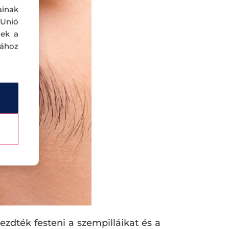
ainak
 Unió
nek a
sához
kezdték festeni a szempilláikat és a