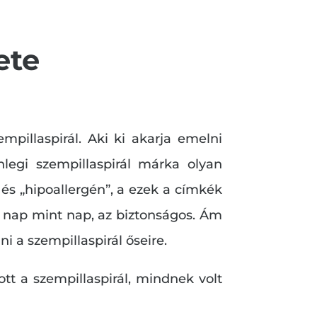
ete
pillaspirál. Aki ki akarja emelni
nlegi szempillaspirál márka olyan
 és „hipoallergén”, a ezek a címkék
k nap mint nap, az biztonságos. Ám
i a szempillaspirál őseire.
tt a szempillaspirál, mindnek volt