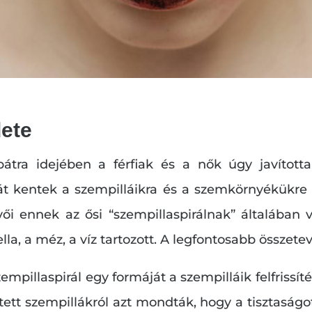
dete
opátra idejében a férfiak és a nők úgy javíto
tát kentek a szempilláikra és a szemkörnyékükre 
vői ennek az ősi “szempillaspirálnak” általában 
a, a méz, a víz tartozott. A legfontosabb összetev
empillaspirál egy formáját a szempilláik felfrissít
tett szempillákról azt mondták, hogy a tisztaság