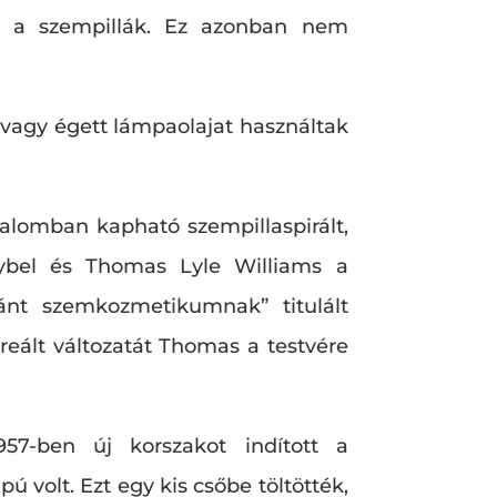
ak a szempillák. Ez azonban nem
t vagy égett lámpaolajat használtak
alomban kapható szempillaspirált,
aybel és Thomas Lyle Williams a
zánt szemkozmetikumnak” titulált
kreált változatát Thomas a testvére
57-ben új korszakot indított a
 volt. Ezt egy kis csőbe töltötték,