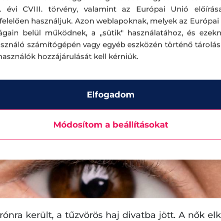
. évi CVIII. törvény, valamint az Európai Unió előírás
elelően használjuk. Azon weblapoknak, melyek az Európai
ágain belül működnek, a „sütik" használatához, és ezek
asználó számítógépén vagy egyéb eszközén történő tárolá
lhasználók hozzájárulását kell kérniük.
Elfogadom
Módosítom a beállításokat
rónra került, a tűzvörös haj divatba jött. A nők el