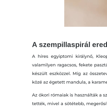
A szempillaspirál ere
A híres egyiptomi királynő, Kle
valamilyen ragacsos, fekete pasz
készült eszközzel. Míg az összete
közé az égetett mandula, a karamell
Az ókori rómaiak is használták a sz
tették, mivel a sötétebb, megerősí