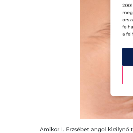
2001
megf
orsz
felh
a fe
Amikor I. Erzsébet angol királynő t