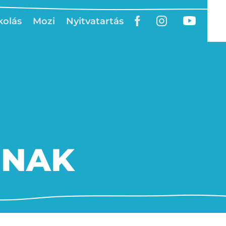
kolás
Mozi
Nyitvatartás
INAK