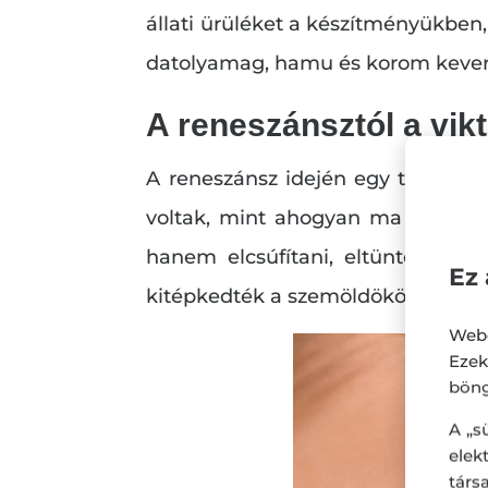
állati ürüléket a készítményükben
datolyamag, hamu és korom keverék
A reneszánsztól a vik
A reneszánsz idején egy teljesen
voltak, mint ahogyan ma gondolj
hanem elcsúfítani, eltüntetni a
Ez 
kitépkedték a szemöldököt és a sze
Webo
Eze
böng
A „s
ele
társ