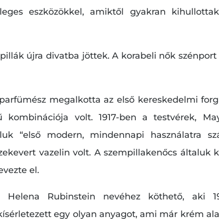
leges eszközökkel, amiktől gyakran kihullott
illák újra divatba jöttek. A korabeli nők szénpor
arfümész megalkotta az első kereskedelmi forg
ű kombinációja volt. 1917-ben a testvérek, M
taluk “első modern, mindennapi használatra s
szekevert vazelin volt. A szempillakenőcs általuk 
evezte el.
l Helena Rubinstein nevéhez köthető, aki 19
kísérletezett egy olyan anyagot, ami már krém alapú