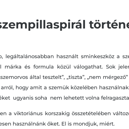
szempillaspirál történ
 legáltalánosabban használt sminkeszköz a szem
l márka és formula közül válogathat. Sok jele
zemorvos által tesztelt”, „tiszta”, „nem mérgező”
kat arról, hogy amit a szemük közelében használna
éket ugyanis soha nem lehetett volna felragasztan
en a viktoriánus korszakig összetételében változo
esen használnánk őket. El is mondjuk, miért.