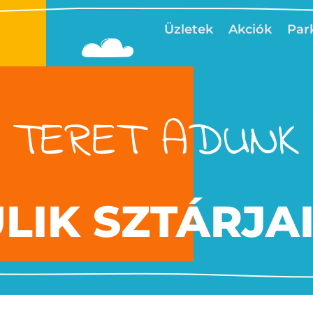
Üzletek
Akciók
Par
TERET ADUNK
ULIK SZTÁRJA