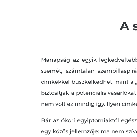
A 
Manapság az egyik legkedveltebb,
szemét, számtalan szempillaspirá
címkékkel büszkélkedhet, mint a „s
biztosítják a potenciális vásárló
nem volt ez mindig így. Ilyen címk
Bár az ókori egyiptomiaktól egész
egy közös jellemzője: ma nem szív