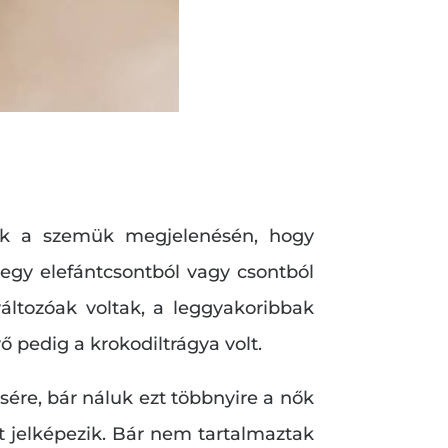
ttak a szemük megjelenésén, hogy
egy elefántcsontból vagy csontból
változóak voltak, a leggyakoribbak
ő pedig a krokodiltrágya volt.
ésére, bár náluk ezt többnyire a nők
ot jelképezik. Bár nem tartalmaztak