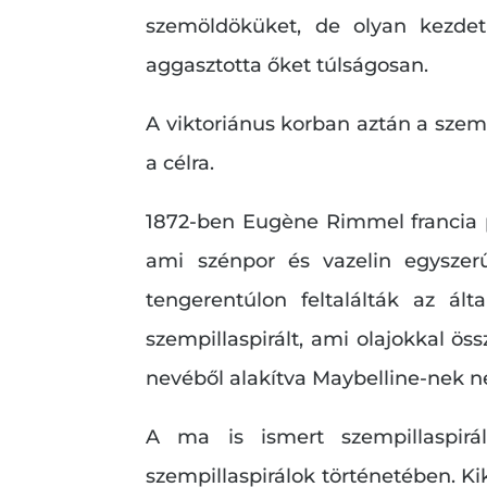
szemöldöküket, de olyan kezdet
aggasztotta őket túlságosan.
A viktoriánus korban aztán a szemp
a célra.
1872-ben Eugène Rimmel francia p
ami szénpor és vazelin egyszer
tengerentúlon feltalálták az ál
szempillaspirált, ami olajokkal ös
nevéből alakítva Maybelline-nek n
A ma is ismert szempillaspirá
szempillaspirálok történetében. Ki