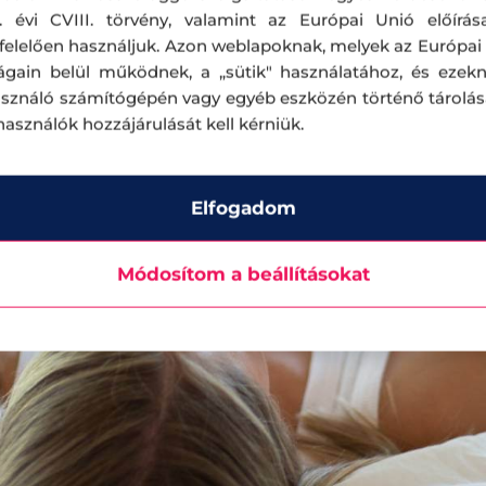
. évi CVIII. törvény, valamint az Európai Unió előírás
elelően használjuk. Azon weblapoknak, melyek az Európai
ágain belül működnek, a „sütik" használatához, és ezek
asználó számítógépén vagy egyéb eszközén történő tárolá
lhasználók hozzájárulását kell kérniük.
Elfogadom
Módosítom a beállításokat