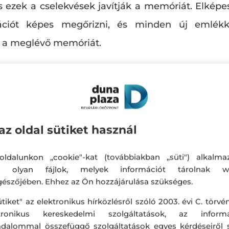
 ezek a cselekvések javítják a memóriát. Elképe
ciót képes megőrizni, és minden új emlékk
íti a meglévő memóriát.
a technológia tett, hogy lustává tett minket. Sz
roblémák megoldására összpontosítsunk, vagy a fej
az oldal sütiket használ
ja a fókusz és a koncentráció elvesztett erejé
ti a termelékenységünket, érdemes bevezetni a 
ldalunkon „cookie"-kat (továbbiakban „süti") alkalma
k olyan fájlok, melyek információt tárolnak w
ára. Segíthet a jobb összpontosításban és koncent
észőjében. Ehhez az Ön hozzájárulása szükséges.
ütiket" az elektronikus hírközlésről szóló 2003. évi C. törvén
ktronikus kereskedelmi szolgáltatások, az informá
adalommal összefüggő szolgáltatások egyes kérdéseiről 