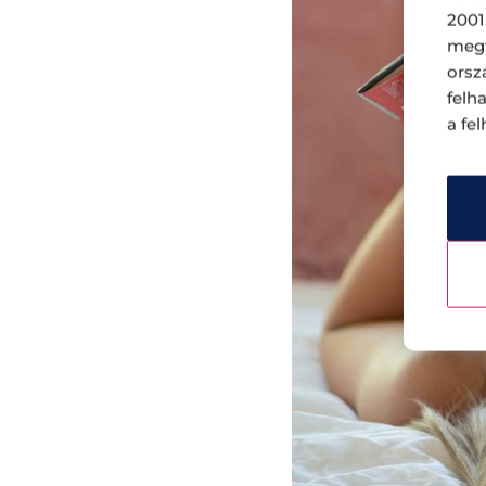
2001
megf
orsz
felh
a fe