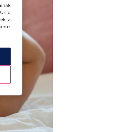
ainak
 Unió
nek a
sához