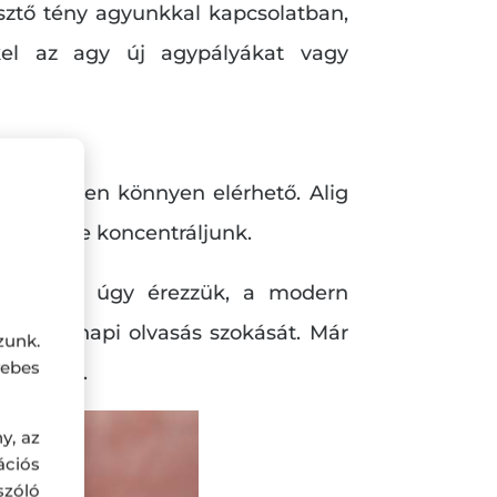
sztő tény agyunkkal kapcsolatban,
el az agy új agypályákat vagy
inte minden könnyen elérhető. Alig
lesztésre koncentráljunk.
t. Így, ha úgy érezzük, a modern
mindennapi olvasás szokását. Már
zunk.
ebes
rációban.
y, az
ciós
szóló