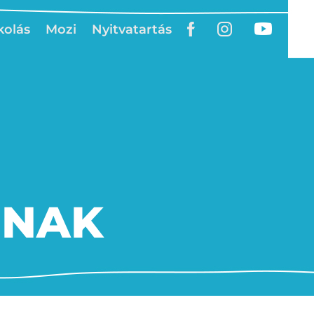
kolás
Mozi
Nyitvatartás
INAK