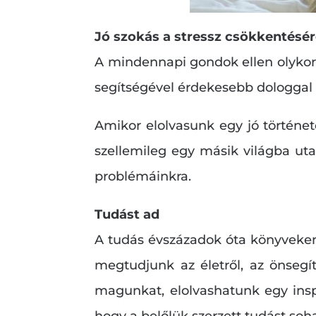
Jó szokás a stressz csökkentésé
A mindennapi gondok ellen olykor j
segítségével érdekesebb dologgal 
Amikor elolvasunk egy jó története
szellemileg egy másik világba ut
problémáinkra.
Tudást ad
A tudás évszázadok óta könyveken
megtudjunk az életről, az önsegí
magunkat, elolvashatunk egy inspi
hogy a belőlük szerzett tudást soh