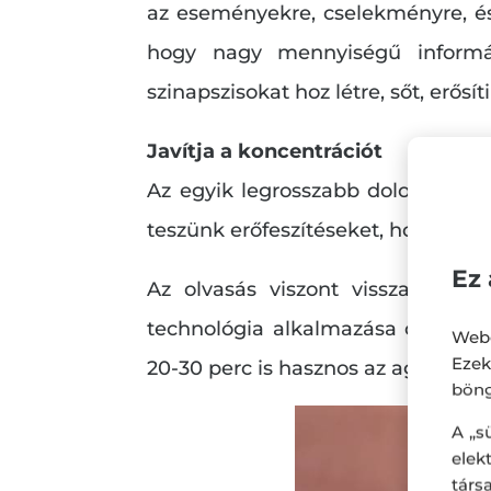
az eseményekre, cselekményre, és
hogy nagy mennyiségű informá
szinapszisokat hoz létre, sőt, erős
Javítja a koncentrációt
Az egyik legrosszabb dolog, amit 
teszünk erőfeszítéseket, hogy a p
Ez 
Az olvasás viszont visszahozhat
technológia alkalmazása csökken
Webo
Eze
20-30 perc is hasznos az agy szám
böng
A „s
ele
társ