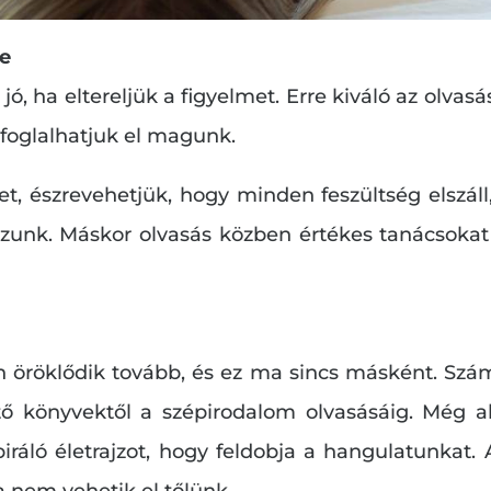
re
ó, ha eltereljük a figyelmet. Erre kiváló az olvasá
foglalhatjuk el magunk.
t, észrevehetjük, hogy minden feszültség elszáll,
azunk. Máskor olvasás közben értékes tanácsoka
 öröklődik tovább, és ez ma sincs másként. Sz
tő könyvektől a szépirodalom olvasásáig. Még a
ráló életrajzot, hogy feldobja a hangulatunkat.
a nem vehetik el tőlünk.