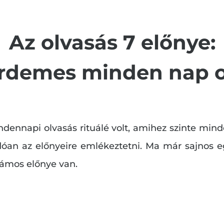
Az olvasás 7 előnye:
érdemes minden nap o
ndennapi olvasás rituálé volt, amihez szinte mind
andóan az előnyeire emlékeztetni. Ma már sajnos 
zámos előnye van.