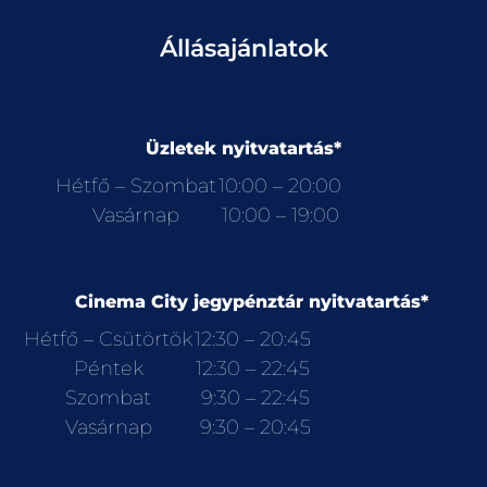
Állásajánlatok
Üzletek nyitvatartás*
Hétfő – Szombat
10:00 – 20:00
Vasárnap
10:00 – 19:00
Cinema City jegypénztár nyitvatartás*
Hétfő – Csütörtök
12:30 – 20:45
Péntek
12:30 – 22:45
Szombat
9:30 – 22:45
Vasárnap
9:30 – 20:45