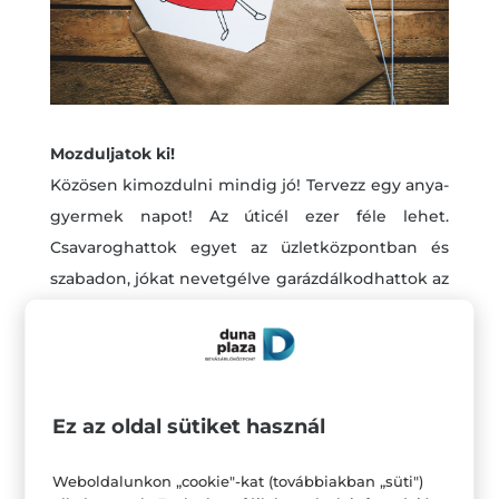
Mozduljatok ki!
Közösen kimozdulni mindig jó! Tervezz egy anya-
gyermek napot! Az úticél ezer féle lehet.
Csavaroghattok egyet az üzletközpontban és
szabadon, jókat nevetgélve garázdálkodhattok az
üzletek között, ahol biztosan találtok kedvetekre
való dolgokat, de ha a szabadba vágytok,
kirándulhattok is egyet. Ha te nem tudsz részt
venni a programban, az sem baj. Segíts
Ez az oldal sütiket használ
anyukádnak kimozdulni a hétköznapokból. Még
akkor is, ha nem tudsz részt venni a
Weboldalunkon „cookie"-kat (továbbiakban „süti")
szórakozásban, értékelni fogja a figyelmességed.