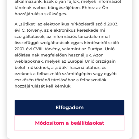
alkalmazunk. Ezek olyan fájlok, melyek információt
tárolnak webes böngészőjében. Ehhez az Ön
Jöhet egy kis spa-program
hozzájárulása szükséges.
Nincs is jobb egy kis kényeztetésnél! Szervezz
A „sütiket" az elektronikus hírközlésről szóló 2003.
meg egy spa-napot! Kényeztető kozmetika,
évi C. törvény, az elektronikus kereskedelmi
szolgáltatások, az információs társadalommal
varázslatos körmök és frizura. Minden nő álma,
összefüggő szolgáltatások egyes kérdéseiről szóló
hogy egy napig csak őt szépítsék, csinosítsák. Ha
2001. évi CVIII. törvény, valamint az Európai Unió
előírásainak megfelelően használjuk. Azon
édesanyád mégsem akar kimozdulni otthon is
weblapoknak, melyek az Európai Unió országain
berendezhettek egy szépségszalont.
belül működnek, a „sütik" használatához, és
Kifesthetitek egymás körmét, kipróbálhattok
ezeknek a felhasználó számítógépén vagy egyéb
eszközén történő tárolásához a felhasználók
szuper kozmetikumokat, a napot pedig akár egy
hozzájárulását kell kérniük.
kényeztető fürdő is megkoronázhatja – a
drogériában már ehhez is számtalan minőségi
Elfogadom
terméket megvásárolhatsz, édesanyád örömére.
Módosítom a beállításokat