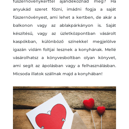
fűszernövénykerttel ajándékoznád meg? Ha
anyukád szeret főzni, imádni fogja a saját
fűszernövényest, ami lehet a kertben, de akár a
balkonon vagy az ablakpárkányon is. Saját
készítésű, vagy az üzletközpontban vásárolt
kaspókban, különböző színekkel megjelölve
igazán vidám foltjai lesznek a konyhának. Mellé
vásárolhatsz a könyvesboltban olyan könyvet,
ami segít az ápolásban vagy a felhasználásban.
Micsoda illatok szállnak majd a konyhában!