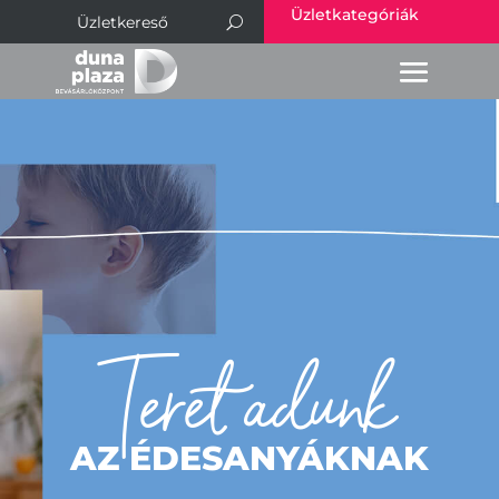
Üzletkategóriák
Teret adunk
AZ ÉDESANYÁKNAK